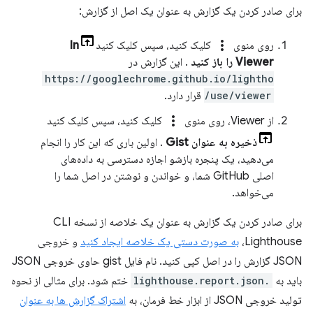
برای صادر کردن یک گزارش به عنوان یک اصل از گزارش:
more_vert
روی منوی
کلیک کنید، سپس کلیک کنید
In
Viewer را باز کنید
. این گزارش در
https://googlechrome.github.io/lightho
use/viewer/
قرار دارد.
more_vert
از Viewer، روی منوی
کلیک کنید، سپس کلیک کنید
ذخیره به عنوان Gist
. اولین باری که این کار را انجام
می‌دهید، یک پنجره بازشو اجازه دسترسی به داده‌های
اصلی GitHub شما، و خواندن و نوشتن در اصل شما را
می‌خواهد.
برای صادر کردن یک گزارش به عنوان یک خلاصه از نسخه CLI
Lighthouse،
به صورت دستی یک خلاصه ایجاد کنید
و خروجی
JSON گزارش را در اصل کپی کنید. نام فایل gist حاوی خروجی JSON
باید به
.lighthouse.report.json
ختم شود. برای مثالی از نحوه
تولید خروجی JSON از ابزار خط فرمان، به
اشتراک گزارش ها به عنوان