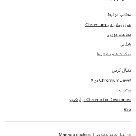
مطالب مرتبط
به‌روزرسانی‌های Chromium
مطالعات موردی
بایگانی
پادکست ها و نمایش ها
دنبال کردن
@ChromiumDev در X
یوتیوب
Chrome for Developers در لینکدین
RSS
شرایط
حریم خصوصی
Manage cookies