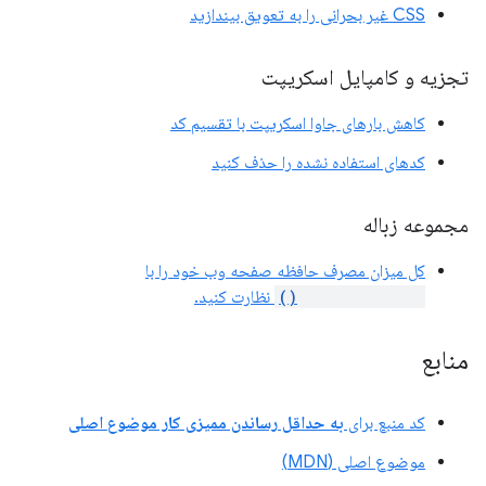
CSS غیر بحرانی را به تعویق بیندازید
تجزیه و کامپایل اسکریپت
کاهش بارهای جاوا اسکریپت با تقسیم کد
کدهای استفاده نشده را حذف کنید
مجموعه زباله
کل میزان مصرف حافظه صفحه وب خود را با
measureMemory()
نظارت کنید.
منابع
کد منبع برای
به حداقل رساندن ممیزی کار موضوع اصلی
موضوع اصلی (MDN)