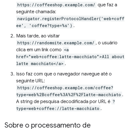
https://coffeeshop.example.com/
que faz a
seguinte chamada:
navigator.registerProtocolHandler('web+coff
ee', 'coffee?type=%s')
.
Mais tarde, ao visitar
https://randomsite.example.com/
, o usuário
clica em um link como
<a
href="web+coffee:latte-macchiato">All about
latte macchiato</a>
.
Isso faz com que o navegador navegue até o
seguinte URL:
https://coffeeshop.example.com/coffee?
type=web%2Bcoffee%3A%2F%2Flatte-macchiato
.
A string de pesquisa decodificada por URL é
?
type=web+coffee://latte-macchiato
.
Sobre o processamento de