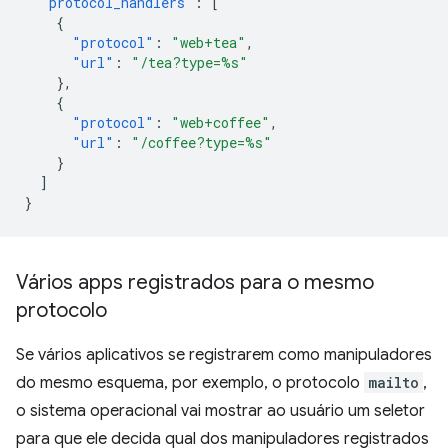
"protocol_handlers"
:
[
{
"protocol"
:
"web+tea"
,
"url"
:
"/tea?type=%s"
},
{
"protocol"
:
"web+coffee"
,
"url"
:
"/coffee?type=%s"
}
]
}
Vários apps registrados para o mesmo
protocolo
Se vários aplicativos se registrarem como manipuladores
do mesmo esquema, por exemplo, o protocolo
mailto
,
o sistema operacional vai mostrar ao usuário um seletor
para que ele decida qual dos manipuladores registrados