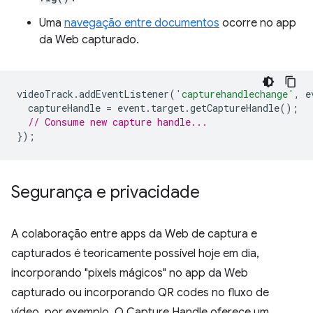
Uma
navegação entre documentos
ocorre no app
da Web capturado.
videoTrack
.
addEventListener
(
'capturehandlechange'
,
e
captureHandle
=
event
.
target
.
getCaptureHandle
();
// Consume new capture handle...
});
Segurança e privacidade
A colaboração entre apps da Web de captura e
capturados é teoricamente possível hoje em dia,
incorporando "pixels mágicos" no app da Web
capturado ou incorporando QR codes no fluxo de
vídeo, por exemplo. O Capture Handle oferece um