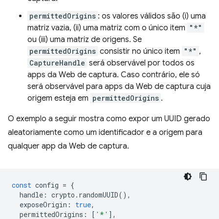
permittedOrigins
: os valores válidos são (i) uma
matriz vazia, (ii) uma matriz com o único item
"*"
ou (iii) uma matriz de origens. Se
permittedOrigins
consistir no único item
"*"
,
CaptureHandle
será observável por todos os
apps da Web de captura. Caso contrário, ele só
será observável para apps da Web de captura cuja
origem esteja em
permittedOrigins
.
O exemplo a seguir mostra como expor um UUID gerado
aleatoriamente como um identificador e a origem para
qualquer app da Web de captura.
const
config
=
{
handle
:
crypto
.
randomUUID
(),
exposeOrigin
:
true
,
permittedOrigins
:
[
'*'
],