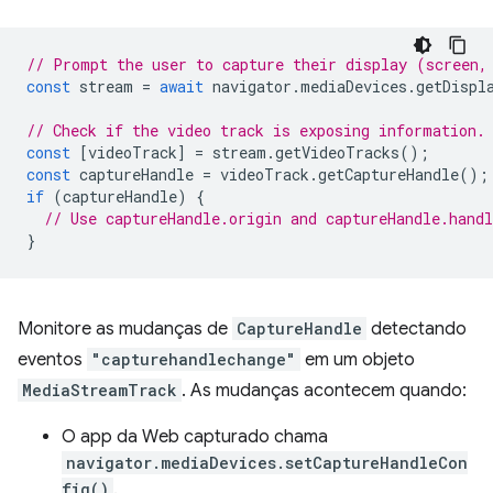
// Prompt the user to capture their display (screen,
const
stream
=
await
navigator
.
mediaDevices
.
getDispl
// Check if the video track is exposing information.
const
[
videoTrack
]
=
stream
.
getVideoTracks
();
const
captureHandle
=
videoTrack
.
getCaptureHandle
();
if
(
captureHandle
)
{
// Use captureHandle.origin and captureHandle.handl
}
Monitore as mudanças de
CaptureHandle
detectando
eventos
"capturehandlechange"
em um objeto
MediaStreamTrack
. As mudanças acontecem quando:
O app da Web capturado chama
navigator.mediaDevices.setCaptureHandleCon
fig()
.