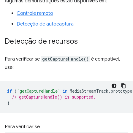
Algumas demonstrações estão disponíveis em:
Controle remoto
Detecção de autocaptura
Detecção de recursos
Para verificar se
getCaptureHandle()
é compatível,
use:
if
(
'getCaptureHandle'
in
MediaStreamTrack
.
prototype
// getCaptureHandle() is supported.
}
Para verificar se