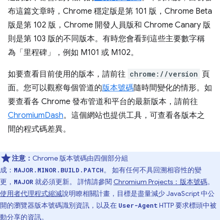
布這篇文章時，Chrome 穩定版是第 101 版，Chrome Beta
版是第 102 版，Chrome 開發人員版和 Chrome Canary 版
則是第 103 版的不同版本。有時您會看到這些主要數字稱
為「里程碑」
，例如 M101 或 M102。
如要查看目前使用的版本，請前往
chrome://version
頁
面。您可以觀察每個管道的
版本號碼
隨時間變化的情形。如
要查看各 Chrome 發布管道和平台的最新版本，請前往
ChromiumDash
。這個網站也提供工具，可查看各版本之
間的程式碼差異。
注意：
Chrome 版本號碼由四個部分組
成：
。 如有任何不具回溯相容性的變
MAJOR.MINOR.BUILD.PATCH
更，
就必須更新。 詳情請參閱
Chromium Projects：版本號碼
。
MAJOR
使用者代理程式縮減
說明瞭相關計畫，目標是盡量減少 JavaScript 中公
開的瀏覽器版本號碼識別資訊，以及在
HTTP 要求標頭中被
User-Agent
動分享的資訊。