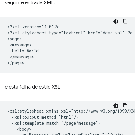
seguinte entrada XML:
<?xml
version="1.0"?>

<?xml-stylesheet
type="text/xsl"
href="demo.xsl"
?>

Hello
</message>

e esta folha de estilo XSL:
<xsl:stylesheet
<xsl:output
<xsl:template