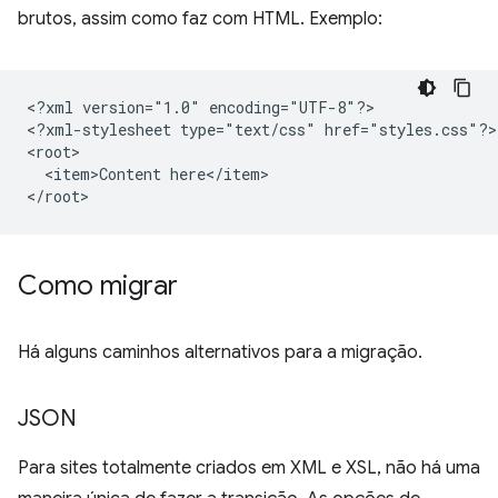
brutos, assim como faz com HTML. Exemplo:
<?xml
version="1.0"
encoding="UTF-8"?>

<?xml-stylesheet
type="text/css"
href="styles.css"?>

<item>Content
here</item>

Como migrar
Há alguns caminhos alternativos para a migração.
JSON
Para sites totalmente criados em XML e XSL, não há uma