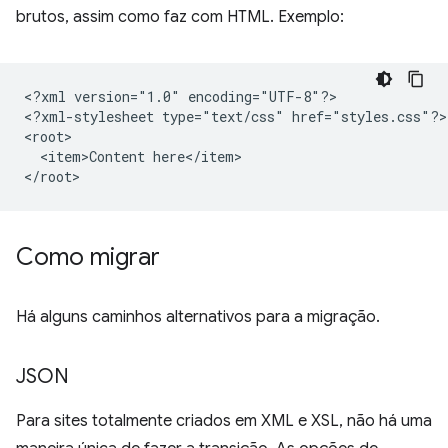
brutos, assim como faz com HTML. Exemplo:
<?xml
version="1.0"
encoding="UTF-8"?>

<?xml-stylesheet
type="text/css"
href="styles.css"?>

<item>Content
here</item>

Como migrar
Há alguns caminhos alternativos para a migração.
JSON
Para sites totalmente criados em XML e XSL, não há uma