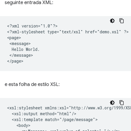
seguinte entrada XML:
<?xml
version="1.0"?>

<?xml-stylesheet
type="text/xsl"
href="demo.xsl"
?>

Hello
</message>

e esta folha de estilo XSL:
<xsl:stylesheet
<xsl:output
<xsl:template