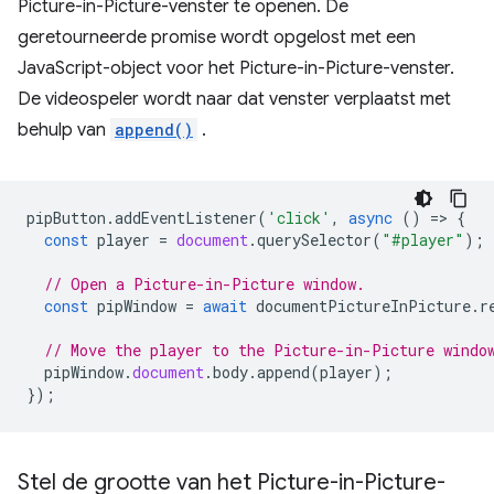
Picture-in-Picture-venster te openen. De
geretourneerde promise wordt opgelost met een
JavaScript-object voor het Picture-in-Picture-venster.
De videospeler wordt naar dat venster verplaatst met
behulp van
append()
.
pipButton
.
addEventListener
(
'click'
,
async
()
=
>
{
const
player
=
document
.
querySelector
(
"#player"
);
// Open a Picture-in-Picture window.
const
pipWindow
=
await
documentPictureInPicture
.
r
// Move the player to the Picture-in-Picture windo
pipWindow
.
document
.
body
.
append
(
player
);
});
Stel de grootte van het Picture-in-Picture-