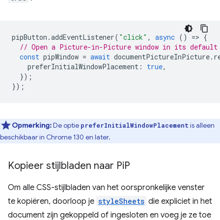
pipButton
.
addEventListener
(
"click"
,
async
()
=
>
{
// Open a Picture-in-Picture window in its default
const
pipWindow
=
await
documentPictureInPicture
.
r
preferInitialWindowPlacement
:
true
,
});
});
Opmerking:
De optie
is alleen
preferInitialWindowPlacement
beschikbaar in Chrome 130 en later.
Kopieer stijlbladen naar Pi
P
Om alle CSS-stijlbladen van het oorspronkelijke venster
te kopiëren, doorloop je
styleSheets
die expliciet in het
document zijn gekoppeld of ingesloten en voeg je ze toe