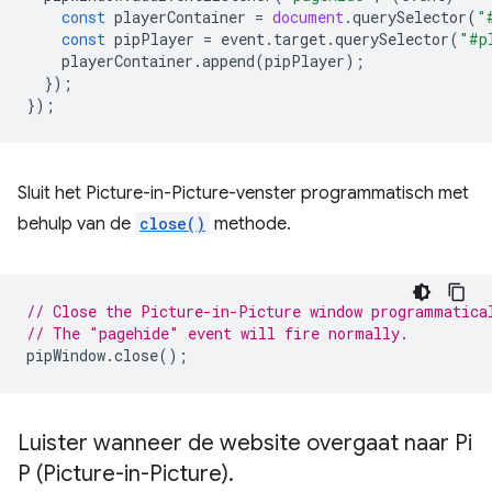
const
playerContainer
=
document
.
querySelector
(
"
const
pipPlayer
=
event
.
target
.
querySelector
(
"#p
playerContainer
.
append
(
pipPlayer
);
});
});
Sluit het Picture-in-Picture-venster programmatisch met
behulp van de
close()
methode.
// Close the Picture-in-Picture window programmatica
// The "pagehide" event will fire normally.
pipWindow
.
close
();
Luister wanneer de website overgaat naar Pi
P (Picture-in-Picture)
.