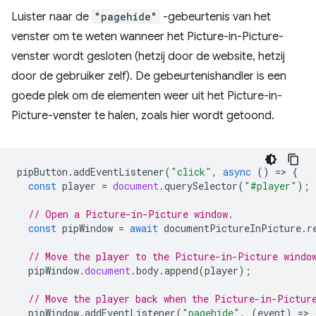
Luister naar de
"pagehide"
-gebeurtenis van het
venster om te weten wanneer het Picture-in-Picture-
venster wordt gesloten (hetzij door de website, hetzij
door de gebruiker zelf). De gebeurtenishandler is een
goede plek om de elementen weer uit het Picture-in-
Picture-venster te halen, zoals hier wordt getoond.
pipButton
.
addEventListener
(
"click"
,
async
()
=
>
{
const
player
=
document
.
querySelector
(
"#player"
);
// Open a Picture-in-Picture window.
const
pipWindow
=
await
documentPictureInPicture
.
r
// Move the player to the Picture-in-Picture windo
pipWindow
.
document
.
body
.
append
(
player
);
// Move the player back when the Picture-in-Pictur
pipWindow
.
addEventListener
(
"pagehide"
,
(
event
)
=
>