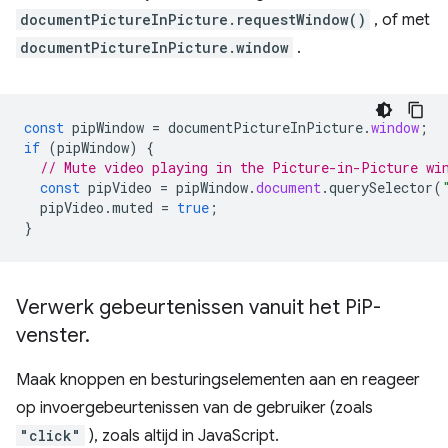
documentPictureInPicture.requestWindow()
, of met
documentPictureInPicture.window
.
const
pipWindow
=
documentPictureInPicture
.
window
;
if
(
pipWindow
)
{
// Mute video playing in the Picture-in-Picture wi
const
pipVideo
=
pipWindow
.
document
.
querySelector
(
pipVideo
.
muted
=
true
;
}
Verwerk gebeurtenissen vanuit het Pi
P-
venster
.
Maak knoppen en besturingselementen aan en reageer
op invoergebeurtenissen van de gebruiker (zoals
"click"
), zoals altijd in JavaScript.