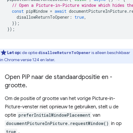
// Open a Picture-in-Picture window which hides th
const
pipWindow
=
await
documentPictureInPicture
.
r
disallowReturnToOpener
:
true
,
});
});
Let op:
de optie
is alleen beschikbaar
disallowReturnToOpener
in Chrome versie 124 en later.
Open Pi
P naar de standaardpositie en -
grootte
.
Om de positie of grootte van het vorige Picture-in-
Picture-venster niet opnieuw te gebruiken, stelt u de
optie
preferInitialWindowPlacement
van
documentPictureInPicture.requestWindow()
in op
true
.