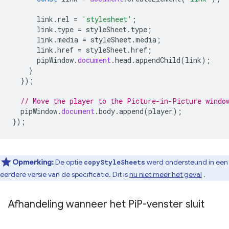
link
.
rel
=
'stylesheet'
;
link
.
type
=
styleSheet
.
type
;
link
.
media
=
styleSheet
.
media
;
link
.
href
=
styleSheet
.
href
;
pipWindow
.
document
.
head
.
appendChild
(
link
);
}
});
// Move the player to the Picture-in-Picture windo
pipWindow
.
document
.
body
.
append
(
player
);
});
Opmerking:
De optie
werd ondersteund in een
copyStyleSheets
eerdere versie van de specificatie. Dit is
nu niet meer het geval
.
Afhandeling wanneer het Pi
P-venster sluit