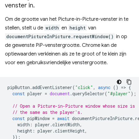
venster in
.
Om de grootte van het Picture-in-Picture-venster in te
stellen, stelt u de
width
en
height
van
documentPictureInPicture.requestWindow()
in op
de gewenste PiP-venstergrootte. Chrome kan de
optiewaarden verkleinen als ze te groot of te klein zijn
voor een gebruiksvriendelijke venstergrootte.
pipButton
.
addEventListener
(
"click"
,
async
()
=
>
{
const
player
=
document
.
querySelector
(
"#player"
);
// Open a Picture-in-Picture window whose size is
// the same as the player's.
const
pipWindow
=
await
documentPictureInPicture
.
r
width
:
player
.
clientWidth
,
height
:
player
.
clientHeight
,
});