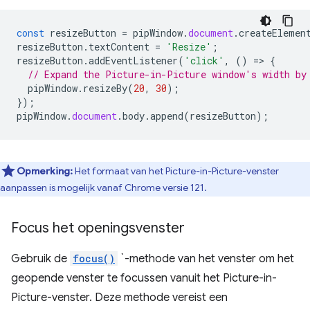
const
resizeButton
=
pipWindow
.
document
.
createElemen
resizeButton
.
textContent
=
'Resize'
;
resizeButton
.
addEventListener
(
'click'
,
()
=
>
{
// Expand the Picture-in-Picture window's width by
pipWindow
.
resizeBy
(
20
,
30
);
});
pipWindow
.
document
.
body
.
append
(
resizeButton
);
Opmerking:
Het formaat van het Picture-in-Picture-venster
aanpassen is mogelijk vanaf Chrome versie 121.
Focus het openingsvenster
Gebruik de
focus()
`-methode van het venster om het
geopende venster te focussen vanuit het Picture-in-
Picture-venster. Deze methode vereist een