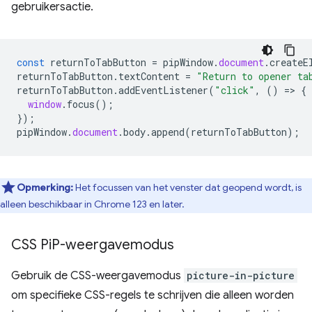
gebruikersactie.
const
returnToTabButton
=
pipWindow
.
document
.
createE
returnToTabButton
.
textContent
=
"Return to opener ta
returnToTabButton
.
addEventListener
(
"click"
,
()
=
>
{
window
.
focus
();
});
pipWindow
.
document
.
body
.
append
(
returnToTabButton
);
Opmerking:
Het focussen van het venster dat geopend wordt, is
alleen beschikbaar in Chrome 123 en later.
CSS Pi
P-weergavemodus
Gebruik de CSS-weergavemodus
picture-in-picture
om specifieke CSS-regels te schrijven die alleen worden