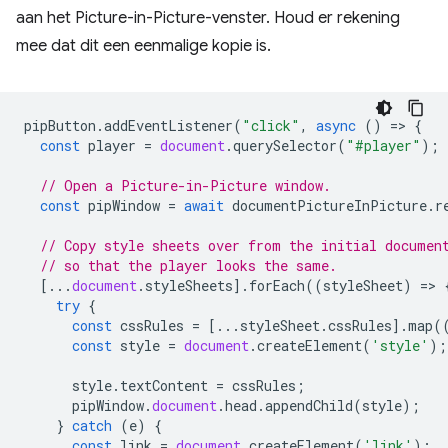
aan het Picture-in-Picture-venster. Houd er rekening
mee dat dit een eenmalige kopie is.
pipButton
.
addEventListener
(
"click"
,
async
()
=
>
{
const
player
=
document
.
querySelector
(
"#player"
);
// Open a Picture-in-Picture window.
const
pipWindow
=
await
documentPictureInPicture
.
r
// Copy style sheets over from the initial documen
// so that the player looks the same.
[...
document
.
styleSheets
].
forEach
((
styleSheet
)
=
>
try
{
const
cssRules
=
[...
styleSheet
.
cssRules
].
map
(
const
style
=
document
.
createElement
(
'style'
);
style
.
textContent
=
cssRules
;
pipWindow
.
document
.
head
.
appendChild
(
style
);
}
catch
(
e
)
{
const
link
=
document
.
createElement
(
'link'
);