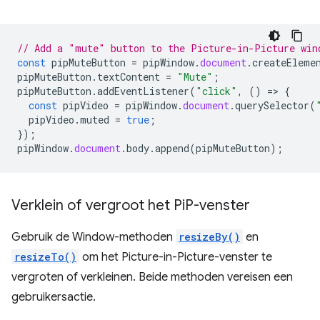
// Add a "mute" button to the Picture-in-Picture win
const
pipMuteButton
=
pipWindow
.
document
.
createEleme
pipMuteButton
.
textContent
=
"Mute"
;
pipMuteButton
.
addEventListener
(
"click"
,
()
=
>
{
const
pipVideo
=
pipWindow
.
document
.
querySelector
(
pipVideo
.
muted
=
true
;
});
pipWindow
.
document
.
body
.
append
(
pipMuteButton
);
Verklein of vergroot het Pi
P-venster
Gebruik de Window-methoden
resizeBy()
en
resizeTo()
om het Picture-in-Picture-venster te
vergroten of verkleinen. Beide methoden vereisen een
gebruikersactie.