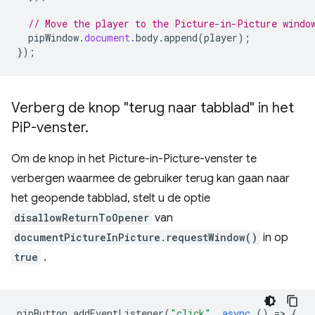
// Move the player to the Picture-in-Picture windo
pipWindow
.
document
.
body
.
append
(
player
);
});
Verberg de knop "terug naar tabblad" in het
Pi
P-venster
.
Om de knop in het Picture-in-Picture-venster te
verbergen waarmee de gebruiker terug kan gaan naar
het geopende tabblad, stelt u de optie
disallowReturnToOpener
van
documentPictureInPicture.requestWindow()
in op
true
.
pipButton
.
addEventListener
(
"click"
,
async
()
=
>
{