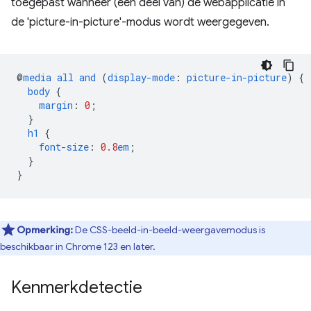
toegepast wanneer (een deel van) de webapplicatie in
de 'picture-in-picture'-modus wordt weergegeven.
@
media
all
and
(
display-mode
:
picture-in-picture
)
{
body
{
margin
:
0
;
}
h1
{
font-size
:
0.8
em
;
}
}
Opmerking:
De CSS-beeld-in-beeld-weergavemodus is
beschikbaar in Chrome 123 en later.
Kenmerkdetectie