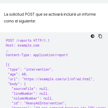
La solicitud POST que se activará incluirá un informe
como el siguiente:
POST /reports HTTP/1.1
Host: example.com
…
Content-Type: application/report
[{
 "type": "intervention",
 "age": 60,
 "url": "https://example.com/url/of/ad.html",
 "body": {
   "sourceFile": null,
   "lineNumber": null,
   "columnNumber": null,
   "id": "HeavyAdIntervention",
   "message": "Ad was removed because its CPU usage 