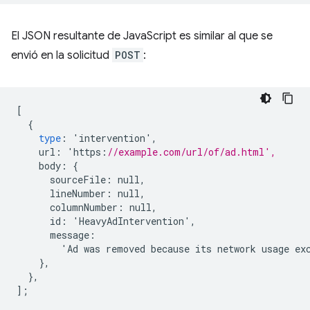
El JSON resultante de JavaScript es similar al que se
envió en la solicitud
POST
:
[
{
type
:
'
intervention
'
,
url
:
'
https
:
//example.com/url/of/ad.html',
body
:
{
sourceFile
:
null
,
lineNumber
:
null
,
columnNumber
:
null
,
id
:
'
HeavyAdIntervention
'
,
message
:
'
Ad
was
removed
because
its
network
usage
ex
},
},
];