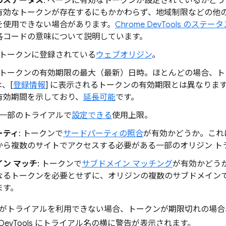
のステータス
: ページに有効なトークンが設定されているかどう
有効なトークンが存在するにもかかわらず、地域制限などの他の
を使用できない場合があります。
Chrome DevTools のステー
各コードの意味について説明しています。
: トークンに登録されている
ウェブオリジン
。
: トークンの有効期限の最大（最新）日時。ほとんどの場合、
、[
登録情報
] に表示されるトークンの有効期限とは異なりま
有効期間を示しており、
延長可能
です。
: 一部のトライアルで
設定できる
使用上限。
ーティ
: トークンで
サードパーティの照合
が有効かどうか。これ
から複数のサイトでアクセスする必要がある一部のオリジン ト
ン マッチ
: トークンで
サブドメイン マッチング
が有効かどう
なるトークンを必要とせずに、オリジンの複数のサブドメインで
ます。
がトライアルを利用できない場合、トークンが期限切れの場合
e DevTools にトライアル名の横に警告が表示されます。