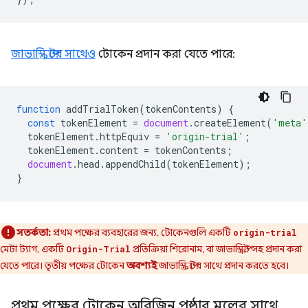
জাভাস্ক্রিপ্টের সাথেও
টোকেন প্রদান করা যেতে পারে:
function
addTrialToken
(
tokenContents
)
{
const
tokenElement
=
document
.
createElement
(
'meta'
tokenElement
.
httpEquiv
=
'origin-trial'
;
tokenElement
.
content
=
tokenContents
;
document
.
head
.
appendChild
(
tokenElement
);
}
সতর্কতা:
প্রথম পক্ষের ব্যবহারের জন্য, টোকেনগুলি একটি
origin-trial
মেটা ট্যাগ, একটি
প্রতিক্রিয়া শিরোনাম, বা জাভাস্ক্রিপ্ট সহ প্রদান করা
Origin-Trial
যেতে পারে। তৃতীয় পক্ষের টোকেন
অবশ্যই
জাভাস্ক্রিপ্টের সাথে প্রদান করতে হবে।
প্রথম পক্ষের টোকেন অরিজিন পৃষ্ঠার মূলের সাথে