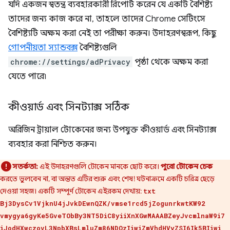
যদি একজন স্বতন্ত্র ব্যবহারকারী রিপোর্ট করেন যে একটি বৈশিষ্ট্য
তাদের জন্য কাজ করে না, তাহলে তাদের Chrome সেটিংসে
বৈশিষ্ট্যটি অক্ষম করা নেই তা পরীক্ষা করুন। উদাহরণস্বরূপ, কিছু
গোপনীয়তা স্যান্ডবক্স
বৈশিষ্ট্যগুলি
chrome://settings/adPrivacy
পৃষ্ঠা থেকে অক্ষম করা
যেতে পারে৷
কীওয়ার্ড এবং সিনট্যাক্স সঠিক
অরিজিন ট্রায়াল টোকেনের জন্য উপযুক্ত কীওয়ার্ড এবং সিনট্যাক্স
ব্যবহার করা নিশ্চিত করুন।
সতর্কতা:
এই উদাহরণগুলি টোকেন মানকে ছোট করে।
পুরো টোকেন চেক
করতে ভুলবেন না, বা অন্তত এটির শুরু এবং শেষ! ঘটনাক্রমে একটি চরিত্র ছেড়ে
দেওয়া সহজ। একটি সম্পূর্ণ টোকেন এইরকম দেখায়:
txt
Bj3DysCv1VjknU4jJvkDEwnQZK/vmse1rcd5jZogunrkwtKW92
vmygya6gyKe5GveTObBy3NT5DiC8yiiXnXGwMAAABZeyJvcmlnaW9i7
iJodHXwczovL3NpbXBsLmluZm86NDQzIiwiZmVhdHVyZSI6Ik5BIiwi