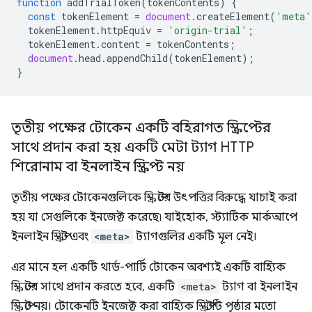
function
addTrialToken
(
tokenContents
)
{
const
tokenElement
=
document
.
createElement
(
'meta'
tokenElement
.
httpEquiv
=
'origin-trial'
;
tokenElement
.
content
=
tokenContents
;
document
.
head
.
appendChild
(
tokenElement
);
}
তৃতীয় পক্ষের টোকেন একটি বহিরাগত স্ক্রিপ্টের
সাথে প্রদান করা হয়
একটি মেটা ট্যাগ
HTTP
শিরোনাম বা ইনলাইন স্ক্রিপ্ট নয়
তৃতীয় পক্ষের টোকেনগুলিকে স্ক্রিপ্টের উৎপত্তির বিরুদ্ধে যাচাই করা
হয় যা সেগুলিকে ইনজেক্ট করেছে৷ যাইহোক, স্ট্যাটিক মার্কআপে
ইনলাইন স্ক্রিপ্ট এবং
<meta>
ট্যাগগুলির একটি মূল নেই।
এর মানে হল একটি থার্ড-পার্টি টোকেন অবশ্যই একটি বাহ্যিক
স্ক্রিপ্টের সাথে প্রদান করতে হবে, একটি
<meta>
ট্যাগ বা ইনলাইন
স্ক্রিপ্টে নয়। টোকেনটি ইনজেক্ট করা বাহ্যিক স্ক্রিপ্টটি পৃষ্ঠার মতো