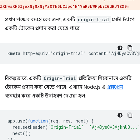
ZXhwaXH5IjoxNjMxNjYzOTk5LCJpc1N1YmRvbWFpbiI6dHJ1ZX0=
প্রথম পক্ষের ব্যবহারের জন্য, একটি
origin-trial
মেটা ট্যাগে
একটি টোকেন প্রদান করা যেতে পারে:
বিকল্পভাবে, একটি
Origin-Trial
প্রতিক্রিয়া শিরোনামে একটি
টোকেন প্রদান করা যেতে পারে। এখানে Node.js এ
এক্সপ্রেস
ব্যবহার করে একটি উদাহরণ দেওয়া হল:
app
.
use
(
function
(
req
,
res
,
next
)
{
res
.
setHeader
(
'Origin-Trial'
,
'Aj4DysCv3VjknU3...
next
();
});