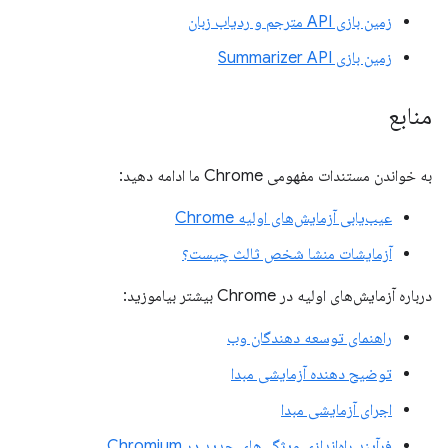
زمین بازی API مترجم و ردیاب زبان
زمین بازی Summarizer API
منابع
به خواندن مستندات مفهومی Chrome ما ادامه دهید:
عیب‌یابی آزمایش‌های اولیه Chrome
آزمایشات منشا شخص ثالث چیست؟
درباره آزمایش‌های اولیه در Chrome بیشتر بیاموزید:
راهنمای توسعه دهندگان وب
توضیح دهنده آزمایشی مبدا
اجرای آزمایشی مبدا
فرآیند راه‌اندازی ویژگی‌های جدید در Chromium