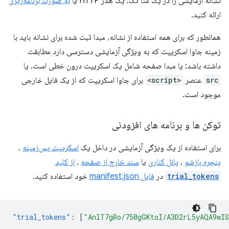
نشانه آزمایشی را در یک متا تگ، یک هدر HTTP یا
به صورت برنامه‌ریزی
ارائه کنید.
همانطور که برای همه استفاده از نشانه، مبدا ثبت شده برای نشانه باید با
زمینه جاوا اسکریپت که به ویژگی آزمایشی دسترسی دارد مطابقت
داشته باشد: یا مبدا صفحه شامل یک اسکریپت درون خطی است، یا
src
عنصر
<script>
برای جاوا اسکریپت که از یک فایل خارجی
موجود است.
توکن ها و برنامه های افزودنی
برای استفاده از یک ویژگی آزمایشی در داخل یک
اسکریپت پس‌زمینه
،
پنجره بازشو
،
پانل کناری
یا
سند خارج از صفحه
،
از کلید
trial_tokens
در
فایل manifest.json
خود استفاده کنید.
"trial_tokens"
:
[
"AnlT7gRo/750gGKtoI/A3D2rL5yAQA9wI