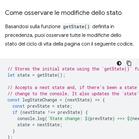
Come osservare le modifiche dello stato
Basandosi sulla funzione
getState()
definita in
precedenza, puoi osservare tutte le modifiche dello
stato del ciclo di vita della pagina con il seguente codice.
// Stores the initial state using the `getState()` f
let
state
=
getState
();
// Accepts a next state and, if there's been a state
// change to the console. It also updates the `state`
const
logStateChange
=
(
nextState
)
=
>
{
const
prevState
=
state
;
if
(
nextState
!==
prevState
)
{
console
.
log
(
`State change: 
${
prevState
}
 >>> 
${
ne
state
=
nextState
;
}
};