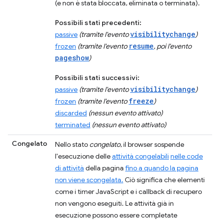
(e non è stata bloccata, eliminata o terminata).
Possibili stati precedenti:
visibilitychange
passive
(tramite l'evento
)
resume
frozen
(tramite l'evento
, poi l'evento
pageshow
)
Possibili stati successivi:
visibilitychange
passive
(tramite l'evento
)
freeze
frozen
(tramite l'evento
)
discarded
(nessun evento attivato)
terminated
(nessun evento attivato)
Congelato
Nello stato
congelato
, il browser sospende
l'esecuzione delle
attività congelabili
nelle code
di attività
della pagina
fino a quando la pagina
non viene scongelata.
Ciò significa che elementi
come i timer JavaScript e i callback di recupero
non vengono eseguiti. Le attività già in
esecuzione possono essere completate