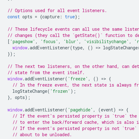
// Options used for all event listeners.
const
opts
=
{
capture
:
true
};
// These lifecycle events can all use the same liste
// changes (they call the `getState()` function to d
[
'pageshow'
,
'focus'
,
'blur'
,
'visibilitychange'
,
'
window
.
addEventListener
(
type
,
()
=
>
logStateChange
});
// The next two listeners, on the other hand, can de
// state from the event itself.
window
.
addEventListener
(
'freeze'
,
()
=
>
{
// In the freeze event, the next state is always fr
logStateChange
(
'frozen'
);
},
opts
);
window
.
addEventListener
(
'pagehide'
,
(
event
)
=
>
{
// If the event's persisted property is `true` the
// to enter the back/forward cache, which is also i
// If the event's persisted property is not `true`
// about to be unloaded.