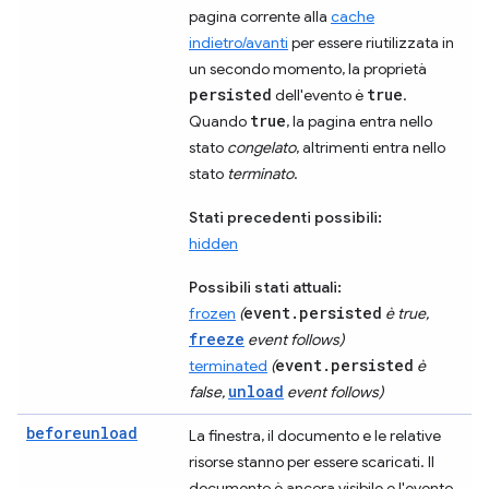
pagina corrente alla
cache
indietro/avanti
per essere riutilizzata in
un secondo momento, la proprietà
persisted
true
dell'evento è
.
true
Quando
, la pagina entra nello
stato
congelato
, altrimenti entra nello
stato
terminato
.
Stati precedenti possibili:
hidden
Possibili stati attuali:
event.persisted
frozen
(
è true,
freeze
event follows)
event.persisted
terminated
(
è
unload
false,
event follows)
beforeunload
La finestra, il documento e le relative
risorse stanno per essere scaricati. Il
documento è ancora visibile e l'evento