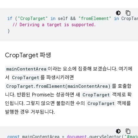
if
(
"CropTarget"
in
self
 && 
"fromElement"
in
CropTa
// Deriving a target is supported.
}
Crop
Target 파생
mainContentArea
이라는 요소에 집중해 보겠습니다. 여기에
서
CropTarget
를 파생시키려면
CropTarget.fromElement(mainContentArea)
를 호출합
니다. 반환된 Promise는 성공하면 새
CropTarget
객체로 확
인됩니다. 그렇지 않으면 불합리한 수의
CropTarget
객체를
발행한 경우 거부됩니다.
const
mainContentArea
=
document
.
querySelector
(
"#mai