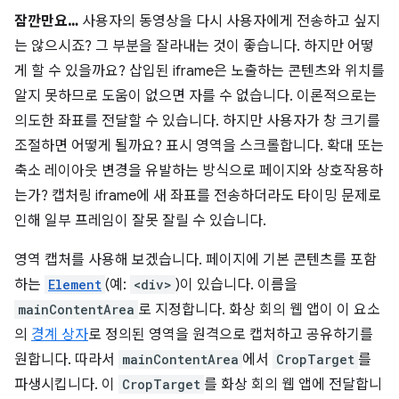
잠깐만요…
사용자의 동영상을 다시 사용자에게 전송하고 싶지
는 않으시죠? 그 부분을 잘라내는 것이 좋습니다. 하지만 어떻
게 할 수 있을까요? 삽입된 iframe은 노출하는 콘텐츠와 위치를
알지 못하므로 도움이 없으면 자를 수 없습니다. 이론적으로는
의도한 좌표를 전달할 수 있습니다. 하지만 사용자가 창 크기를
조절하면 어떻게 될까요? 표시 영역을 스크롤합니다. 확대 또는
축소 레이아웃 변경을 유발하는 방식으로 페이지와 상호작용하
는가? 캡처링 iframe에 새 좌표를 전송하더라도 타이밍 문제로
인해 일부 프레임이 잘못 잘릴 수 있습니다.
영역 캡처를 사용해 보겠습니다. 페이지에 기본 콘텐츠를 포함
하는
Element
(예:
<div>
)이 있습니다. 이름을
mainContentArea
로 지정합니다. 화상 회의 웹 앱이 이 요소
의
경계 상자
로 정의된 영역을 원격으로 캡처하고 공유하기를
원합니다. 따라서
mainContentArea
에서
CropTarget
를
파생시킵니다. 이
CropTarget
를 화상 회의 웹 앱에 전달합니