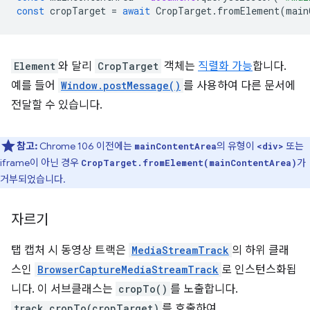
const
cropTarget
=
await
CropTarget
.
fromElement
(
main
Element
와 달리
CropTarget
객체는
직렬화 가능
합니다.
예를 들어
Window.postMessage()
를 사용하여 다른 문서에
전달할 수 있습니다.
참고:
Chrome 106 이전에는
의 유형이
또는
mainContentArea
<div>
iframe이 아닌 경우
가
CropTarget.fromElement(mainContentArea)
거부되었습니다.
자르기
탭 캡처 시 동영상 트랙은
MediaStreamTrack
의 하위 클래
스인
BrowserCaptureMediaStreamTrack
로 인스턴스화됩
니다. 이 서브클래스는
cropTo()
를 노출합니다.
track.cropTo(cropTarget)
를 호출하여