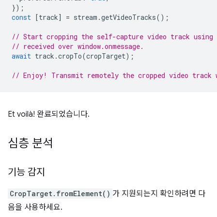
});
const
[
track
]
=
stream
.
getVideoTracks
();
// Start cropping the self-capture video track using
// received over window.onmessage.
await
track
.
cropTo
(
cropTarget
);
// Enjoy! Transmit remotely the cropped video track 
Et voilà! 완료되었습니다.
심층 분석
기능 감지
CropTarget.fromElement()
가 지원되는지 확인하려면 다
음을 사용하세요.