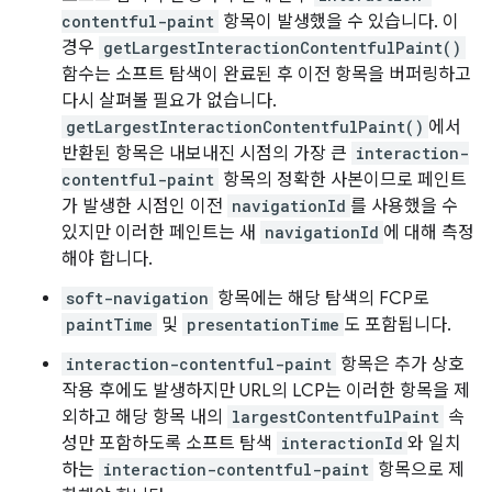
contentful-paint
항목이 발생했을 수 있습니다. 이
경우
getLargestInteractionContentfulPaint()
함수는 소프트 탐색이 완료된 후 이전 항목을 버퍼링하고
다시 살펴볼 필요가 없습니다.
getLargestInteractionContentfulPaint()
에서
반환된 항목은 내보내진 시점의 가장 큰
interaction-
contentful-paint
항목의 정확한 사본이므로 페인트
가 발생한 시점인 이전
navigationId
를 사용했을 수
있지만 이러한 페인트는 새
navigationId
에 대해 측정
해야 합니다.
soft-navigation
항목에는 해당 탐색의 FCP로
paintTime
및
presentationTime
도 포함됩니다.
interaction-contentful-paint
항목은 추가 상호
작용 후에도 발생하지만 URL의 LCP는 이러한 항목을 제
외하고 해당 항목 내의
largestContentfulPaint
속
성만 포함하도록 소프트 탐색
interactionId
와 일치
하는
interaction-contentful-paint
항목으로 제