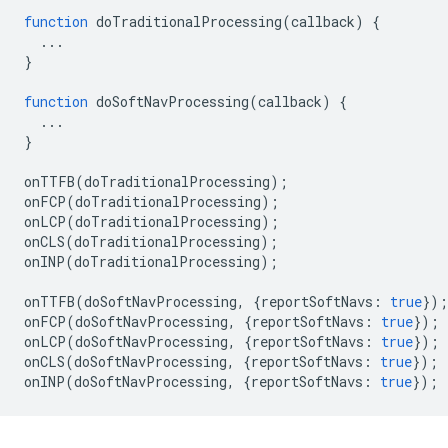
function
doTraditionalProcessing
(
callback
)
{
...
}
function
doSoftNavProcessing
(
callback
)
{
...
}
onTTFB
(
doTraditionalProcessing
);
onFCP
(
doTraditionalProcessing
);
onLCP
(
doTraditionalProcessing
);
onCLS
(
doTraditionalProcessing
);
onINP
(
doTraditionalProcessing
);
onTTFB
(
doSoftNavProcessing
,
{
reportSoftNavs
:
true
});
onFCP
(
doSoftNavProcessing
,
{
reportSoftNavs
:
true
});
onLCP
(
doSoftNavProcessing
,
{
reportSoftNavs
:
true
});
onCLS
(
doSoftNavProcessing
,
{
reportSoftNavs
:
true
});
onINP
(
doSoftNavProcessing
,
{
reportSoftNavs
:
true
});