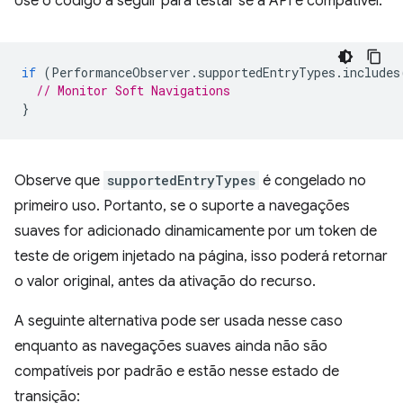
Use o código a seguir para testar se a API é compatível:
if
(
PerformanceObserver
.
supportedEntryTypes
.
includes
// Monitor Soft Navigations
}
Observe que
supportedEntryTypes
é congelado no
primeiro uso. Portanto, se o suporte a navegações
suaves for adicionado dinamicamente por um token de
teste de origem injetado na página, isso poderá retornar
o valor original, antes da ativação do recurso.
A seguinte alternativa pode ser usada nesse caso
enquanto as navegações suaves ainda não são
compatíveis por padrão e estão nesse estado de
transição: