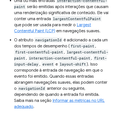
Uma ou mais entradas
interaction-contentful-
paint
serão emitidas após interações que causam
uma renderização significativa de conteúdo. Ele vai
conter uma entrada
largestContentfulPaint
que pode ser usada para medir o
Largest
Contentful Paint (LCP)
em navegações suaves.
O atributo
navigationId
é adicionado a cada um
dos tempos de desempenho (
first-paint
,
first-contentful-paint
,
largest-contentful-
paint
,
interaction-contentful-paint
,
first-
input-delay
,
event
e
layout-shift
). Isso
corresponde à entrada de navegação em que o
evento foi emitido. Quando essas entradas
abrangem navegações suaves, elas podem conter
o
navigationId
anterior ou seguinte,
dependendo de quando a entrada foi emitida.
Saiba mais na seção
Informar as métricas no URL
adequado
.