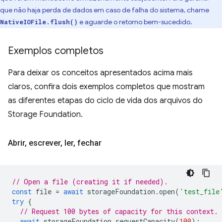
que não haja perda de dados em caso de falha do sistema, chame
e aguarde o retorno bem-sucedido.
NativeIOFile.flush()
Exemplos completos
Para deixar os conceitos apresentados acima mais
claros, confira dois exemplos completos que mostram
as diferentes etapas do ciclo de vida dos arquivos do
Storage Foundation.
Abrir
,
escrever
,
ler
,
fechar
// Open a file (creating it if needed).
const
file
=
await
storageFoundation
.
open
(
'test_file
try
{
// Request 100 bytes of capacity for this context.
await
storageFoundation
.
requestCapacity
(
100
);