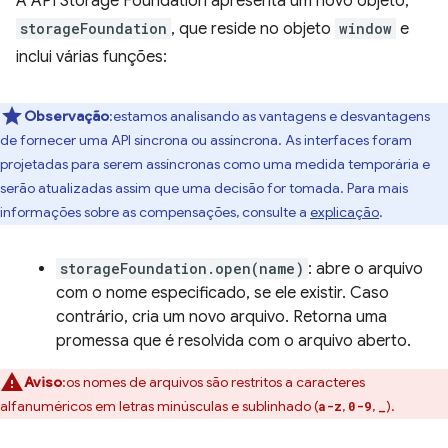
A API Storage Foundation apresenta um novo objeto,
storageFoundation
, que reside no objeto
window
e
inclui várias funções:
Observação
:estamos analisando as vantagens e desvantagens
de fornecer uma API síncrona ou assíncrona. As interfaces foram
projetadas para serem assíncronas como uma medida temporária e
serão atualizadas assim que uma decisão for tomada. Para mais
informações sobre as compensações, consulte a
explicação
.
storageFoundation.open(name)
: abre o arquivo
com o nome especificado, se ele existir. Caso
contrário, cria um novo arquivo. Retorna uma
promessa que é resolvida com o arquivo aberto.
Aviso
:os nomes de arquivos são restritos a caracteres
alfanuméricos em letras minúsculas e sublinhado (
,
,
).
a-z
0-9
_