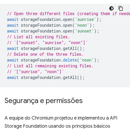
// Open three different files (creating them if need
await
storageFoundation
.
open
(
'sunrise'
);
await
storageFoundation
.
open
(
'noon'
);
await
storageFoundation
.
open
(
'sunset'
);
// List all existing files.
// `["sunset", "sunrise", "noon"]`
await
storageFoundation
.
getAll
();
// Delete one of the three files.
await
storageFoundation
.
delete
(
'noon'
);
// List all remaining existing files.
// `["sunrise", "noon"]`
await
storageFoundation
.
getAll
();
Segurança e permissões
A equipe do Chromium projetou e implementou a API
Storage Foundation usando os princípios básicos