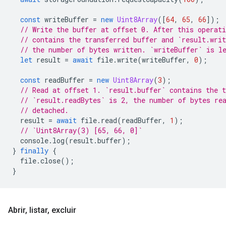
const
writeBuffer
=
new
Uint8Array
([
64
,
65
,
66
]);
// Write the buffer at offset 0. After this operati
// contains the transferred buffer and `result.writ
// the number of bytes written. `writeBuffer` is l
let
result
=
await
file
.
write
(
writeBuffer
,
0
);
const
readBuffer
=
new
Uint8Array
(
3
);
// Read at offset 1. `result.buffer` contains the t
// `result.readBytes` is 2, the number of bytes re
// detached.
result
=
await
file
.
read
(
readBuffer
,
1
);
// `Uint8Array(3) [65, 66, 0]`
console
.
log
(
result
.
buffer
);
}
finally
{
file
.
close
();
}
Abrir
,
listar
,
excluir