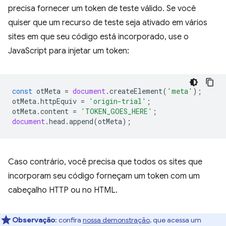
precisa fornecer um token de teste válido. Se você
quiser que um recurso de teste seja ativado em vários
sites em que seu código está incorporado, use o
JavaScript para injetar um token:
const
otMeta
=
document
.
createElement
(
'meta'
);
otMeta
.
httpEquiv
=
'origin-trial'
;
otMeta
.
content
=
'TOKEN_GOES_HERE'
;
document
.
head
.
append
(
otMeta
);
Caso contrário, você precisa que todos os sites que
incorporam seu código forneçam um token com um
cabeçalho HTTP ou no HTML.
Observação
:
confira
nossa demonstração
, que acessa um