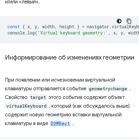
и/или «левый».
const
{
x
,
y
,
width
,
height
}
=
navigator
.
virtualKeyb
console
.
log
(
'Virtual keyboard geometry:'
,
x
,
y
,
widt
Информирование об изменениях геометрии
При появлении или исчезновении виртуальной
клавиатуры отправляется событие
geometrychange
.
Свойство
target
этого события содержит объект
virtualKeyboard
, который (как обсуждалось выше)
содержит новую геометрию вставки виртуальной
клавиатуры в виде
DOMRect
.