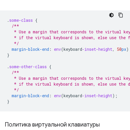
.
some-class
{
/**
   * Use a margin that corresponds to the virtual ke
   * if the virtual keyboard is shown, else use the 
   */
margin-block-end
:
env
(
keyboard
-inset-height
,
50
px
)
}
.
some-other-class
{
/**
   * Use a margin that corresponds to the virtual ke
   * if the virtual keyboard is shown, else use the 
   */
margin-block-end
:
env
(
keyboard
-inset-height
);
}
Политика виртуальной клавиатуры