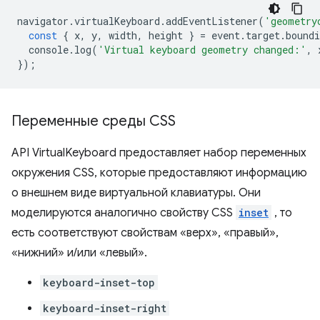
navigator
.
virtualKeyboard
.
addEventListener
(
'geometry
const
{
x
,
y
,
width
,
height
}
=
event
.
target
.
boundi
console
.
log
(
'Virtual keyboard geometry changed:'
,
});
Переменные среды CSS
API VirtualKeyboard предоставляет набор переменных
окружения CSS, которые предоставляют информацию
о внешнем виде виртуальной клавиатуры. Они
моделируются аналогично свойству CSS
inset
, то
есть соответствуют свойствам «верх», «правый»,
«нижний» и/или «левый».
keyboard-inset-top
keyboard-inset-right