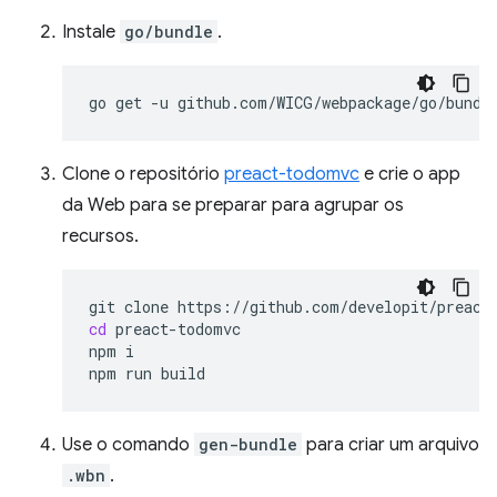
Instale
go/bundle
.
go
get
-u
Clone o repositório
preact-todomvc
e crie o app
da Web para se preparar para agrupar os
recursos.
git
clone
cd
preact-todomvc

npm
i

npm
run
Use o comando
gen-bundle
para criar um arquivo
.wbn
.