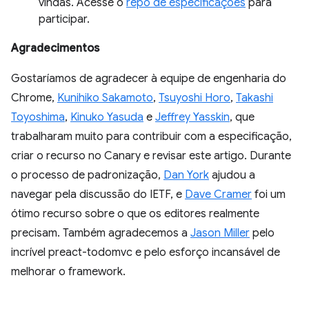
vindas. Acesse o
repo de especificações
para
participar.
Agradecimentos
Gostaríamos de agradecer à equipe de engenharia do
Chrome,
Kunihiko Sakamoto
,
Tsuyoshi Horo
,
Takashi
Toyoshima
,
Kinuko Yasuda
e
Jeffrey Yasskin
, que
trabalharam muito para contribuir com a especificação,
criar o recurso no Canary e revisar este artigo. Durante
o processo de padronização,
Dan York
ajudou a
navegar pela discussão do IETF, e
Dave Cramer
foi um
ótimo recurso sobre o que os editores realmente
precisam. Também agradecemos a
Jason Miller
pelo
incrível preact-todomvc e pelo esforço incansável de
melhorar o framework.