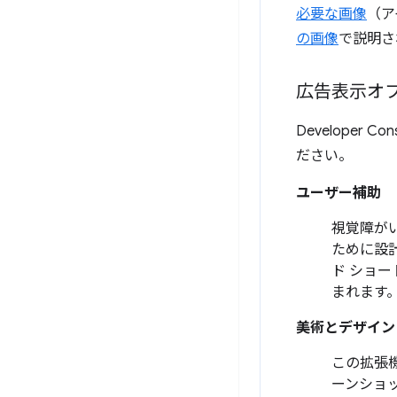
必要な画像
（ア
の画像
で説明さ
広告表示オ
Develope
ださい。
ユーザー補助
視覚障が
ために設
ド ショ
まれます
美術とデザイン
この拡張
ーンショ