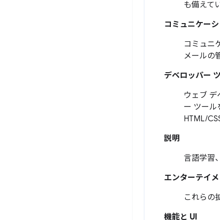
も備えて
コミュニケーシ
コミュニ
メールの
デベロッパー 
ウェブ デ
ー ツー
HTML/C
説明
言語学習
エンターテイメ
これらの
機能と UI