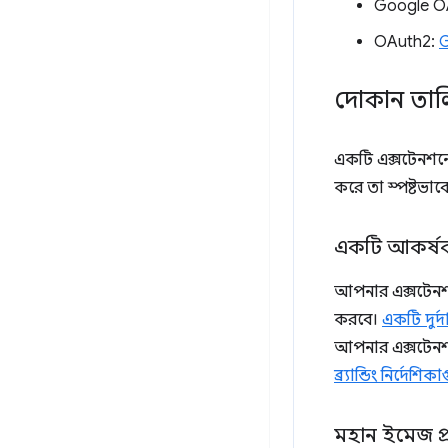
Google O
OAuth2:
G
দোকান তাল
একটি এক্সটেনশ
করে তা স্পষ্টভাব
একটি আকর্ষক
আপনার এক্সটেনশন
করবে।
একটি দুর্দ
আপনার এক্সটেনশ
ব্র্যান্ডিং নির্দেশিক
মহান ইমেজ প্