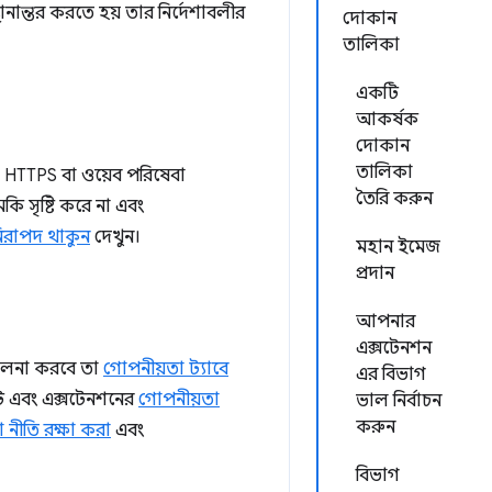
ানান্তর করতে হয় তার নির্দেশাবলীর
দোকান
তালিকা
একটি
আকর্ষক
দোকান
তালিকা
 HTTPS বা ওয়েব পরিষেবা
তৈরি করুন
কি সৃষ্টি করে না এবং
িরাপদ থাকুন
দেখুন।
মহান ইমেজ
প্রদান
আপনার
এক্সটেনশন
চালনা করবে তা
গোপনীয়তা ট্যাবে
এর বিভাগ
ট এবং এক্সটেনশনের
গোপনীয়তা
ভাল নির্বাচন
করুন
 নীতি রক্ষা করা
এবং
বিভাগ