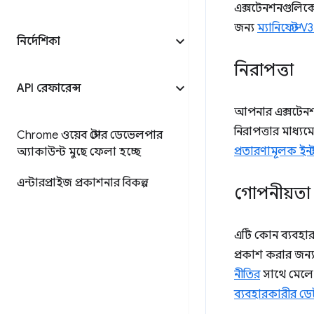
এক্সটেনশনগুলিকে 
জন্য
ম্যানিফেস্ট V
নির্দেশিকা
নিরাপত্তা
API রেফারেন্স
আপনার এক্সটেনশন
নিরাপত্তার মাধ্য
Chrome ওয়েব স্টোর ডেভেলপার
প্রতারণামূলক ই
অ্যাকাউন্ট মুছে ফেলা হচ্ছে
এন্টারপ্রাইজ প্রকাশনার বিকল্প
গোপনীয়তা
এটি কোন ব্যবহার
প্রকাশ করার জন্
নীতির
সাথে মেলে।
ব্যবহারকারীর ড