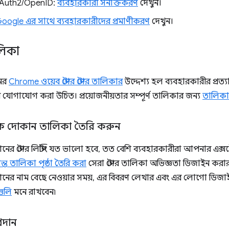
Auth2/OpenID:
ব্যবহারকারী সনাক্তকরণ
দেখুন।
oogle এর সাথে ব্যবহারকারীদের প্রমাণীকরণ
দেখুন।
িকা
নের
Chrome ওয়েব স্টোর স্টোর তালিকার
উদ্দেশ্য হল ব্যবহারকারীর প্রত্
ে যোগাযোগ করা উচিত। প্রয়োজনীয়তার সম্পূর্ণ তালিকার জন্য
তালিকার
 দোকান তালিকা তৈরি করুন
ের স্টোর লিস্টিং যত ভালো হবে, তত বেশি ব্যবহারকারীরা আপনার এক্সট
ান্ত তালিকা পৃষ্ঠা তৈরি করা
সেরা স্টোর তালিকা অভিজ্ঞতা ডিজাইন করার জ
নের নাম বেছে নেওয়ার সময়, এর বিবরণ লেখার এবং এর লোগো ডিজা
াগুলি
মনে রাখবেন৷
রদান