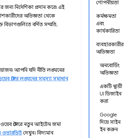
গোপনীয়তা
জন্য নির্দেশিকা প্রদান করে৷ এই
িকাশকারীদের অভিজ্ঞতা থেকে
কর্মক্ষমতা
এবং
বিভাগগুলিতে বর্ণিত সম্মতি,
কার্যকারিতা
ব্যবহারকারীর
অভিজ্ঞতা
অনবোর্ডিং
রয়োজন৷ আপনি যদি নীতি লঙ্ঘনের
অভিজ্ঞতা
়েব স্টোর লঙ্ঘনের সমস্যা সমাধান
একটি স্থায়ী
UI ডিজাইন
করা
Google
দিয়ে সাইন
 ওয়েব স্টোরে নতুন আইটেম জমা
ইন করুন
 V3 ওভারভিউ
দেখুন। বিদ্যমান