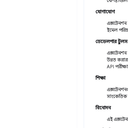
বৈশিষ্ট্যগ
যোগাযোগ
এক্সটেনশন 
ইমেল পরিচা
ডেভেলপার টুলস
এক্সটেনশন 
উন্নত করা
API পরীক্ষ
শিক্ষা
এক্সটেনশনগ
সাংকেতিক ভ
বিনোদন
এই এক্সটেন