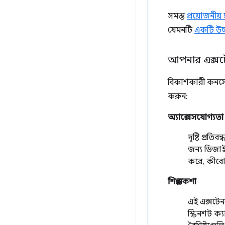
সমস্ত
প্রয়োজনীয় 
যেমনটি
একটি উচ্
আপনার এক্সটে
বিকাশকারী কনসোল
করুন:
অ্যাক্সেসযোগ্যতা
দৃষ্টি প্রতি
জন্য ডিজাই
করে, কীবোর
শিল্প নকশা
এই এক্সটে
স্ক্রিনশট ক