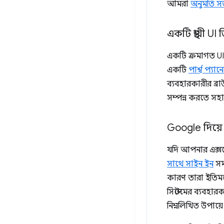
আমরা
অনুমতি সত
একটি স্থায়ী U
একটি ক্রমাগত UI 
একটি
পার্শ্ব প্যা
ব্যবহারকারীর ব্রা
সম্পন্ন করতে সহ
Google দিয়
যদি আপনার এক্স
সাথে সাইন ইন
সম
কারণ তারা ইতিমধ
সিস্টেমের ব্যবহ
নিম্নলিখিত উপায