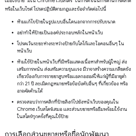
เมื่อใช้ป้าย "มีใน Chrome เว็บสโตร์" ในการดำเนินการด้านการตลาด
หรือในเว็บไซต์ โปรดปฏิบัติตามกฎและข้อจำกัดต่อไปนี้
ห้ามแก้ไขป้ายในรูปแบบอื่นใดนอกจากการปรับขนาด
อย่าทำให้ป้ายเป็นองค์ประกอบหลักในหน้าเว็บ
โปรดเว้นระยะห่างระหว่างป้ายกับโลโก้และไอคอนอื่นๆ ใน
หน้าเว็บ
ห้ามใช้ป้ายในหน้าเว็บที่มีหรือแสดงเนื้อหาสำหรับผู้ใหญ่ ส่ง
เสริมการพนัน ส่งเสริมความรุนแรง มีวาจาสร้างความเกลียดชัง
เกี่ยวข้องกับการขายยาสูบหรือแอลกอฮอล์ให้แก่ผู้ที่มีอายุต่ำ
กว่า 21 ปี ละเมิดกฎหมายหรือข้อบังคับอื่นๆ ที่เกี่ยวข้อง หรือ
อาจคัดค้านได้
ตรวจสอบว่าการคลิกที่ป้ายลิงก์ไปยังหน้าเว็บของคุณใน
Chrome เว็บสโตร์เสมอ และส่วนขยายหรือธีมพร้อมใช้งาน
ในสโตร์ทุกครั้งที่คุณใช้ป้าย
การเลือกส่วนขยายหรือชื่อนักพัฒนา