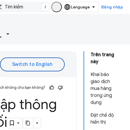
/
Đăng nhập
Trên trang
này
Khai báo
giao dịch
 ích không cho bạn không?
mua hàng
trong ứng
 lập thông
dụng
Đặt chế độ
ối
hiển thị