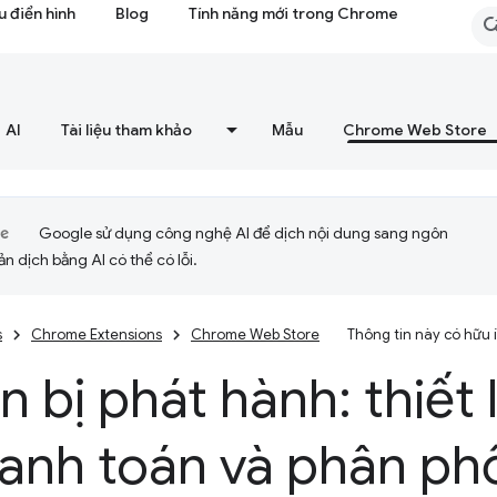
 điển hình
Blog
Tính năng mới trong Chrome
AI
Tài liệu tham khảo
Mẫu
Chrome Web Store
Google sử dụng công nghệ AI để dịch nội dung sang ngôn
ản dịch bằng AI có thể có lỗi.
s
Chrome Extensions
Chrome Web Store
Thông tin này có hữu
 bị phát hành: thiết
hanh toán và phân ph