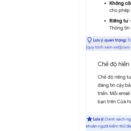
Không cô
cho phép 
Riêng tư
–
Thông tin
Lưu ý quan trọng:
Tấ
[quy trình xem xét][cws-
Chế độ hiển 
Chế độ riêng tư
đáng tin cậy bằ
triển. Mỗi emai
bạn trên Cửa h
Lưu ý:
Danh sách ngườ
khoản người kiểm thử đán