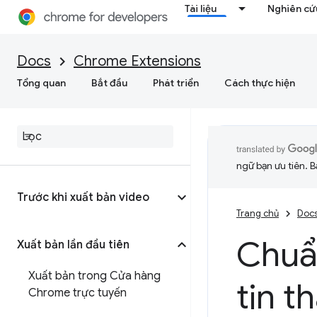
Tài liệu
Nghiên cứu
Docs
Chrome Extensions
Tổng quan
Bắt đầu
Phát triển
Cách thực hiện
ngữ bạn ưu tiên. B
Trước khi xuất bản video
Trang chủ
Doc
Chuẩn
Xuất bản lần đầu tiên
Xuất bản trong Cửa hàng
tin t
Chrome trực tuyến