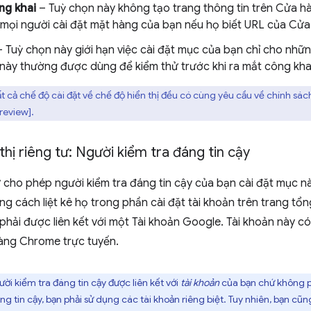
ng khai
– Tuỳ chọn này không tạo trang thông tin trên Cửa 
mọi người cài đặt mặt hàng của bạn nếu họ biết URL của Cử
 Tuỳ chọn này giới hạn việc cài đặt mục của bạn chỉ cho nhữ
 này thường được dùng để kiểm thử trước khi ra mắt công kha
t cả chế độ cài đặt về chế độ hiển thị đều có cùng yêu cầu về chính sá
review].
thị riêng tư: Người kiểm tra đáng tin cậy
 cho phép người kiểm tra đáng tin cậy của bạn cài đặt mục nà
ng cách liệt kê họ trong phần cài đặt tài khoản trên trang t
l phải được liên kết với một Tài khoản Google. Tài khoản này c
àng Chrome trực tuyến.
i kiểm tra đáng tin cậy được liên kết với
tài khoản
của bạn chứ không ph
g tin cậy, bạn phải sử dụng các tài khoản riêng biệt. Tuy nhiên, bạn c