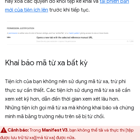
hãy xoá các quyền đó khỏi tệp kê khai và
tải phiên bản
mới của tiện ích lên
trước khi tiếp tục.
Khai báo mã từ xa bất kỳ
Tiện ích của bạn không nên sử dụng mã từ xa, trừ phi
thực sự cần thiết. Các tiện ích sử dụng mã từ xa sẽ cần
xem xét kỹ hơn, dẫn đến thời gian xem xét lâu hơn.
Những tiện ích gọi mã từ xa mà không khai báo và chứng
minh mã bằng trường nêu trên sẽ bị từ chối.
Cảnh báo:
Trong
Manifest V3
, bạn không thể tải và thực thi [tệp
được lưu trữ từ xa][mã từ xa] được nữa.