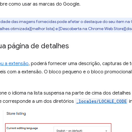
bre como usar as marcas do Google.
lidade das imagens fornecidas pode afetar o destaque do seu item n
alhes otimizada][melhor lista] e [Descoberta na Chrome Web Store][dis
ua página de detalhes
zou a extensão
, poderá fornecer uma descrição, capturas de t
veis com a extensão. O bloco pequeno e o bloco promocion
ione o idioma na lista suspensa na parte de cima dos detalhes
e corresponde a um dos diretórios
_locales/LOCALE_CODE
i