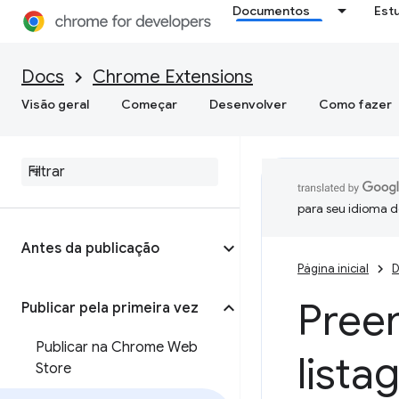
Documentos
Est
Docs
Chrome Extensions
Visão geral
Começar
Desenvolver
Como fazer
para seu idioma d
Antes da publicação
Página inicial
D
Pree
Publicar pela primeira vez
Publicar na Chrome Web
list
Store