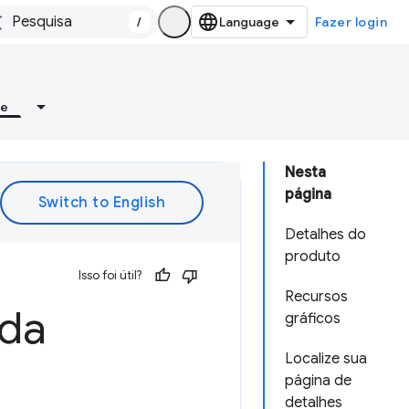
/
Fazer login
re
Nesta
página
Detalhes do
produto
Isso foi útil?
Recursos
 da
gráficos
Localize sua
página de
detalhes