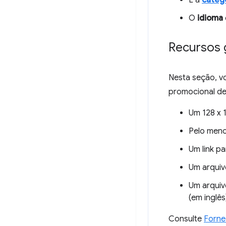
É a
catego
O
idioma
Recursos 
Nesta seção, v
promocional de 
Um 128 x 
Pelo men
Um link p
Um arquiv
Um arquiv
(em inglês
Consulte
Forne