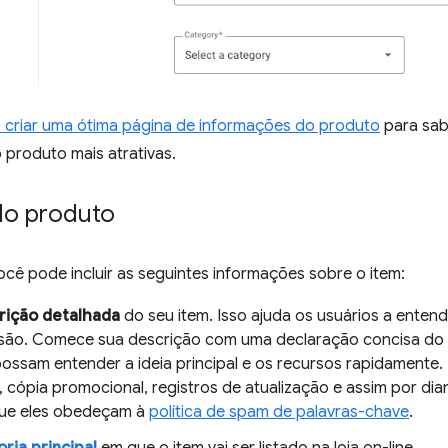
criar uma ótima página de informações do produto
para sab
 produto mais atrativas.
do produto
cê pode incluir as seguintes informações sobre o item:
rição detalhada
do seu item. Isso ajuda os usuários a entend
são. Comece sua descrição com uma declaração concisa do q
possam entender a ideia principal e os recursos rapidamente.
, cópia promocional, registros de atualização e assim por dia
que eles obedeçam à
política de spam de palavras-chave
.