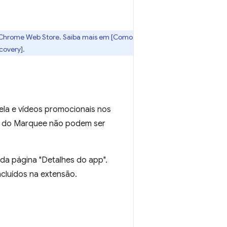
a Chrome Web Store. Saiba mais em [Como
covery].
ela e vídeos promocionais nos
al do Marquee não podem ser
 da página "Detalhes do app".
ncluídos na extensão.