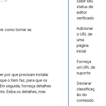
Exibir seu
status de
editor
verificado
Adicionar
er como tornar as
o URL de
uma
página
inicial
Forneça
um URL de
suporte
er por que precisam instalar
ue o item faz, para que os
Declarar
 Em seguida, forneça detalhes
classificaç
nte. Exiba os detalhes, mas
ão do
conteúdo