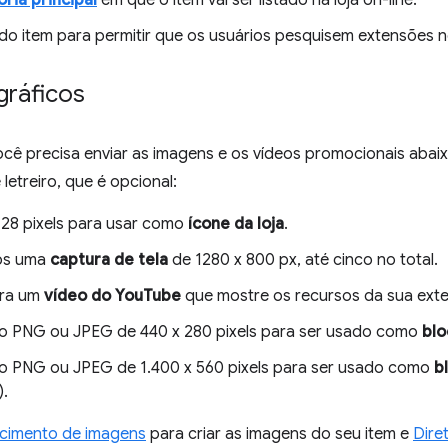
ria principal
em que o item vai ser listado na loja on-line.
do item para permitir que os usuários pesquisem extensões n
gráficos
ocê precisa enviar as imagens e os vídeos promocionais aba
letreiro, que é opcional:
128 pixels para usar como
ícone da loja
.
os uma
captura de tela
de 1280 x 800 px, até cinco no total.
ara um
vídeo do YouTube
que mostre os recursos da sua ext
o PNG ou JPEG de 440 x 280 pixels para ser usado como
blo
o PNG ou JPEG de 1.400 x 560 pixels para ser usado como
b
).
cimento de imagens
para criar as imagens do seu item e
Dire