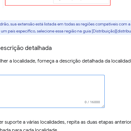
adrão, sua extensão está listada em todas as regiões compatíveis com 
um país específico, selecione essa região na guia [Distribuição][distribu
descrição detalhada
her a localidade, forneça a descrição detalhada da localidad
r suporte a várias localidades, repita as duas etapas anteri
lhada para cada localidade.