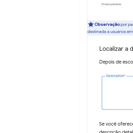
Observação
:por p
destinada a usuários em 
Localizar a 
Depois de escol
Se você oferece
descrição deta