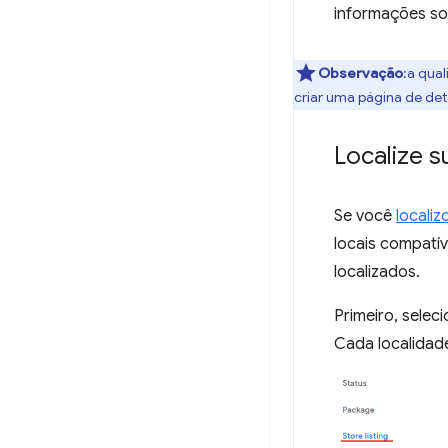
informações so
Observação
:a qua
criar uma página de det
Localize s
Se você
locali
locais compatí
localizados.
Primeiro, selec
Cada localidad