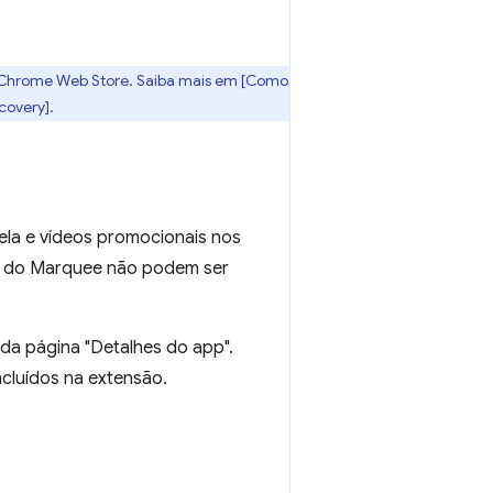
a Chrome Web Store. Saiba mais em [Como
covery].
ela e vídeos promocionais nos
al do Marquee não podem ser
 da página "Detalhes do app".
ncluídos na extensão.