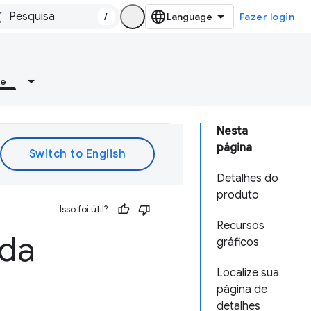
/
Fazer login
re
Nesta
página
Detalhes do
produto
Isso foi útil?
Recursos
 da
gráficos
Localize sua
página de
detalhes