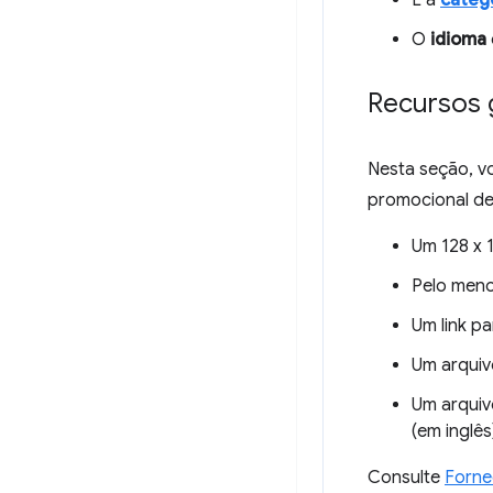
É a
catego
O
idioma
Recursos 
Nesta seção, v
promocional de 
Um 128 x 
Pelo men
Um link p
Um arquiv
Um arquiv
(em inglês
Consulte
Forne