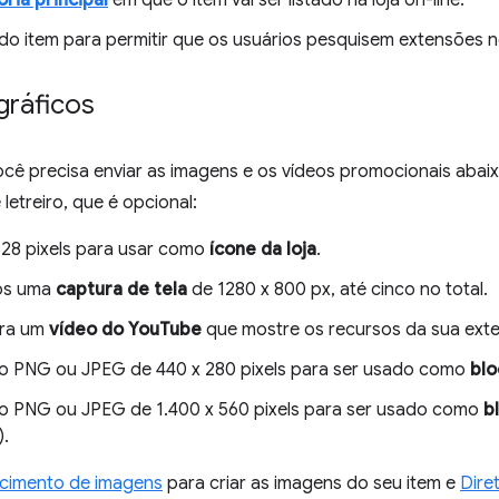
ria principal
em que o item vai ser listado na loja on-line.
do item para permitir que os usuários pesquisem extensões n
gráficos
ocê precisa enviar as imagens e os vídeos promocionais aba
letreiro, que é opcional:
128 pixels para usar como
ícone da loja
.
os uma
captura de tela
de 1280 x 800 px, até cinco no total.
ara um
vídeo do YouTube
que mostre os recursos da sua ext
o PNG ou JPEG de 440 x 280 pixels para ser usado como
blo
o PNG ou JPEG de 1.400 x 560 pixels para ser usado como
b
).
cimento de imagens
para criar as imagens do seu item e
Dire