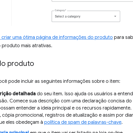
criar uma ótima página de informações do produto
para sab
 produto mais atrativas.
do produto
cê pode incluir as seguintes informações sobre o item:
rição detalhada
do seu item. Isso ajuda os usuários a entend
são. Comece sua descrição com uma declaração concisa do q
possam entender a ideia principal e os recursos rapidamente.
, cópia promocional, registros de atualização e assim por dia
que eles obedeçam à
política de spam de palavras-chave
.