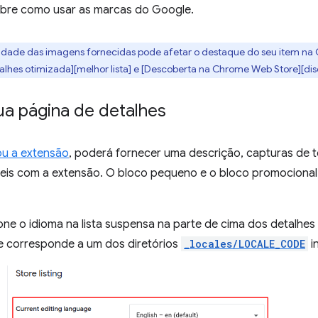
bre como usar as marcas do Google.
lidade das imagens fornecidas pode afetar o destaque do seu item n
alhes otimizada][melhor lista] e [Descoberta na Chrome Web Store][dis
ua página de detalhes
zou a extensão
, poderá fornecer uma descrição, capturas de t
veis com a extensão. O bloco pequeno e o bloco promocion
ione o idioma na lista suspensa na parte de cima dos detalhes
e corresponde a um dos diretórios
_locales/LOCALE_CODE
i