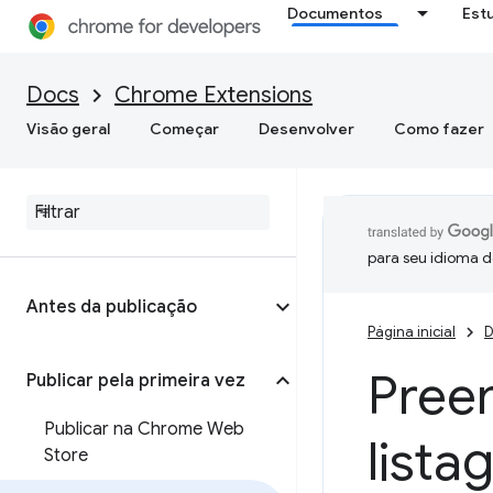
Documentos
Est
Docs
Chrome Extensions
Visão geral
Começar
Desenvolver
Como fazer
para seu idioma d
Antes da publicação
Página inicial
D
Pree
Publicar pela primeira vez
Publicar na Chrome Web
list
Store