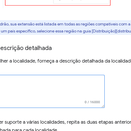
adrão, sua extensão está listada em todas as regiões compatíveis com 
um país específico, selecione essa região na guia [Distribuição][distribu
descrição detalhada
her a localidade, forneça a descrição detalhada da localidad
r suporte a várias localidades, repita as duas etapas anteri
lhada para cada localidade.