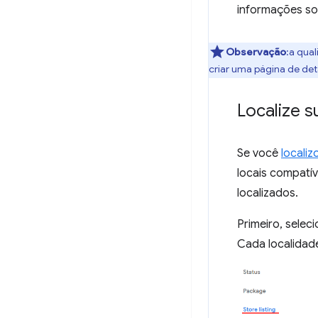
informações so
Observação
:a qua
criar uma página de det
Localize s
Se você
locali
locais compatí
localizados.
Primeiro, selec
Cada localidad