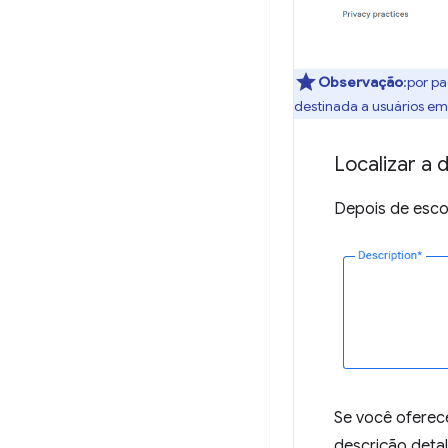
Observação
:por p
destinada a usuários em 
Localizar a 
Depois de escol
Se você oferece
descrição deta