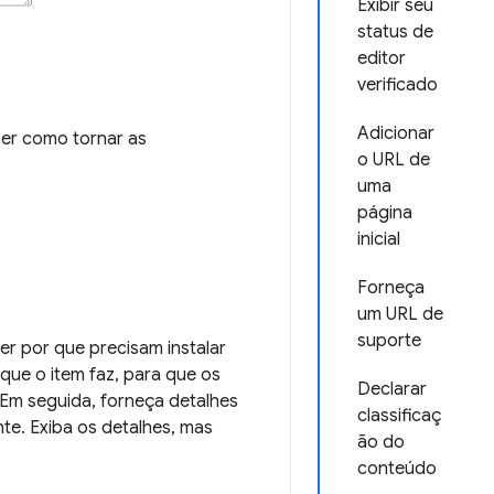
Exibir seu
status de
editor
verificado
Adicionar
er como tornar as
o URL de
uma
página
inicial
Forneça
um URL de
suporte
er por que precisam instalar
ue o item faz, para que os
Declarar
 Em seguida, forneça detalhes
classificaç
nte. Exiba os detalhes, mas
ão do
conteúdo