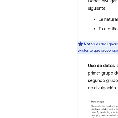
Debes divulgar 
siguiente:
La natural
Tu certifi
Nota:
Las divulgacio
existente que proporcio
Uso de datos
U
primer grupo de
segundo grupo d
de divulgación.