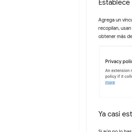
Establece 
Agrega un víncul
recopilan, usan
obtener más det
Ya casi es
Si aún no lo ha