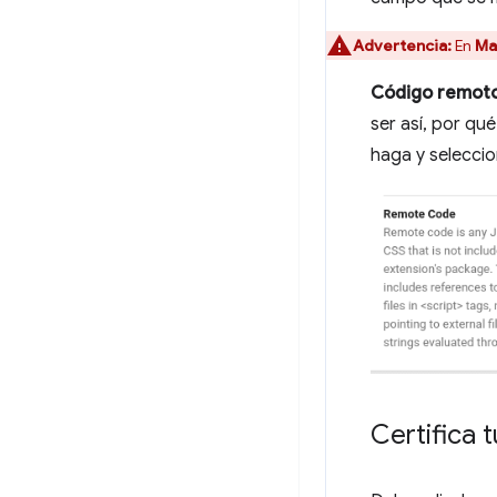
Advertencia:
En
Ma
Código remot
ser así, por qu
haga y selecci
Certifica 