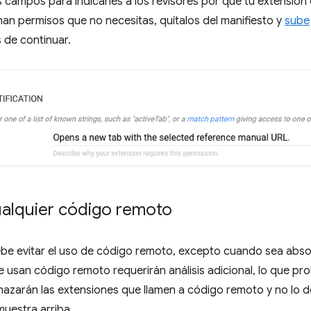
campos para indicarles a los revisores por qué tu extensión
an permisos que no necesitas, quítalos del manifiesto y
sube
 de continuar.
ualquier código remoto
ebe evitar el uso de código remoto, excepto cuando sea abso
 usan código remoto requerirán análisis adicional, lo que pr
chazarán las extensiones que llamen a código remoto y no lo de
uestra arriba.