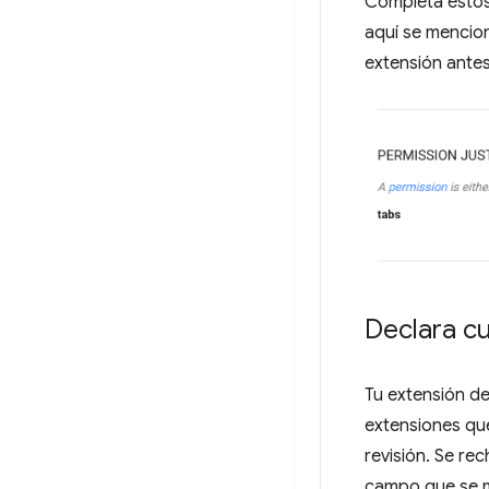
Completa estos 
aquí se mencion
extensión antes
Declara c
Tu extensión d
extensiones que
revisión. Se re
campo que se m