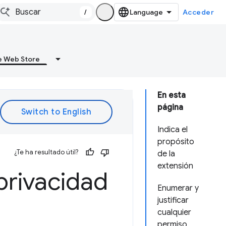
/
Acceder
 Web Store
En esta
página
Indica el
propósito
¿Te ha resultado útil?
de la
extensión
privacidad
Enumerar y
justificar
cualquier
permiso