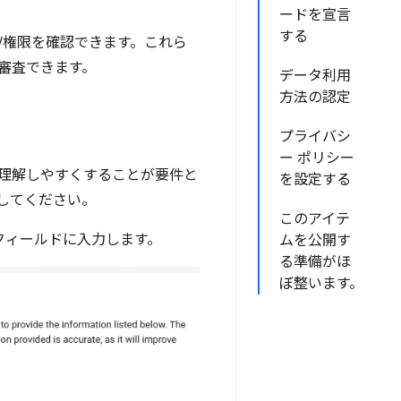
ードを宣言
する
の一覧/権限を確認できます。これら
審査できます。
データ利用
方法の認定
プライバシ
ー ポリシー
、理解しやすくすることが要件と
を設定する
してください。
このアイテ
フィールドに入力します。
ムを公開す
る準備がほ
ぼ整います。