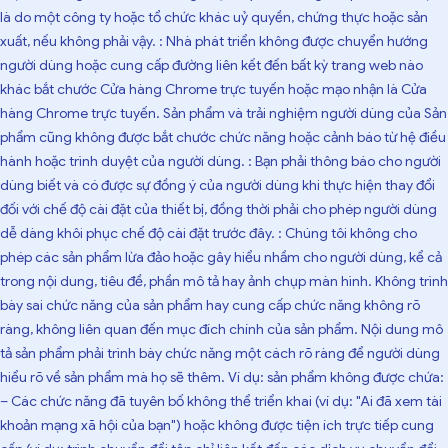
là do một công ty hoặc tổ chức khác uỷ quyền, chứng thực hoặc sản
xuất, nếu không phải vậy. : Nhà phát triển không được chuyển hướng
người dùng hoặc cung cấp đường liên kết đến bất kỳ trang web nào
khác bắt chước Cửa hàng Chrome trực tuyến hoặc mạo nhận là Cửa
hàng Chrome trực tuyến. Sản phẩm và trải nghiệm người dùng của Sản
phẩm cũng không được bắt chước chức năng hoặc cảnh báo từ hệ điều
hành hoặc trình duyệt của người dùng. : Bạn phải thông báo cho người
dùng biết và có được sự đồng ý của người dùng khi thực hiện thay đổi
đối với chế độ cài đặt của thiết bị, đồng thời phải cho phép người dùng
dễ dàng khôi phục chế độ cài đặt trước đây. : Chúng tôi không cho
phép các sản phẩm lừa đảo hoặc gây hiểu nhầm cho người dùng, kể cả
trong nội dung, tiêu đề, phần mô tả hay ảnh chụp màn hình. Không trình
bày sai chức năng của sản phẩm hay cung cấp chức năng không rõ
ràng, không liên quan đến mục đích chính của sản phẩm. Nội dung mô
tả sản phẩm phải trình bày chức năng một cách rõ ràng để người dùng
hiểu rõ về sản phẩm mà họ sẽ thêm. Ví dụ: sản phẩm không được chứa:
– Các chức năng đã tuyên bố không thể triển khai (ví dụ: "Ai đã xem tài
khoản mạng xã hội của bạn") hoặc không được tiện ích trực tiếp cung