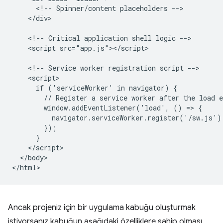
      <!-- Spinner/content placeholders -->

    </div>

    <!-- Critical application shell logic -->

    <script src="app.js"></script>

    <!-- Service worker registration script -->

    <script>

      if ('serviceWorker' in navigator) {

        // Register a service worker after the load e
        window.addEventListener('load', () => {

          navigator.serviceWorker.register('/sw.js');
        });

      }

    </script>

  </body>

Ancak projeniz için bir uygulama kabuğu oluşturmak
istiyorsanız kabuğun aşağıdaki özelliklere sahip olması