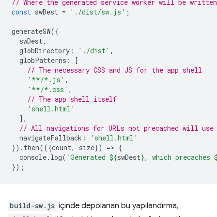
// Where the generated service worker will be writte
const
swDest
=
'./dist/sw.js'
;
generateSW
({
swDest
,
globDirectory
:
'./dist'
,
globPatterns
:
[
// The necessary CSS and JS for the app shell
'**/*.js'
,
'**/*.css'
,
// The app shell itself
'shell.html'
],
// All navigations for URLs not precached will use
navigateFallback
:
'shell.html'
}).
then
(({
count
,
size
})
=
>
{
console
.
log
(
`Generated 
${
swDest
}
, which precaches 
});
build-sw.js
içinde depolanan bu yapılandırma,