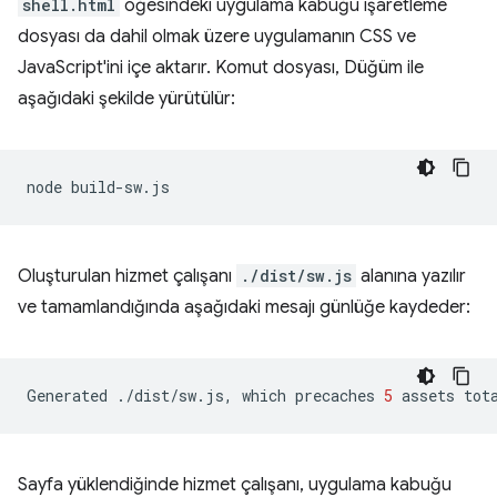
shell.html
öğesindeki uygulama kabuğu işaretleme
dosyası da dahil olmak üzere uygulamanın CSS ve
JavaScript'ini içe aktarır. Komut dosyası, Düğüm ile
aşağıdaki şekilde yürütülür:
node
Oluşturulan hizmet çalışanı
./dist/sw.js
alanına yazılır
ve tamamlandığında aşağıdaki mesajı günlüğe kaydeder:
Generated
./dist/sw.js,
which
precaches
5
assets
tot
Sayfa yüklendiğinde hizmet çalışanı, uygulama kabuğu