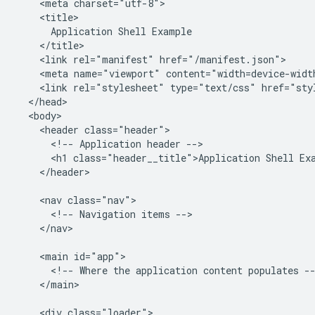
    <meta charset="utf-8">

    <title>

      Application Shell Example

    </title>

    <link rel="manifest" href="/manifest.json">

    <meta name="viewport" content="width=device-width
    <link rel="stylesheet" type="text/css" href="styl
  </head>

  <body>

    <header class="header">

      <!-- Application header -->

      <h1 class="header__title">Application Shell Exa
    </header>

    <nav class="nav">

      <!-- Navigation items -->

    </nav>

    <main id="app">

      <!-- Where the application content populates --
    </main>

    <div class="loader">
