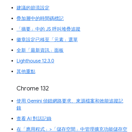
建議的節流設定
疊加層中的時間碼標記
「摘要」中的 JS 呼叫堆疊追蹤
徽章設定已移至「元素」選單
全新「最新資訊」面板
Lighthouse 12.3.0
其他重點
Chrome 132
使用 Gemini 偵錯網路要求、來源檔案和效能追蹤記
錄
查看 AI 對話記錄
在「應用程式」>「儲存空間」中管理擴充功能儲存空