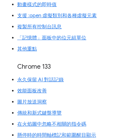
動畫樣式的即時值
支援 :open 虛擬類別和各種虛擬元素
複製所有控制台訊息
「記憶體」面板中的位元組單位
其他重點
Chrome 133
永久保留 AI 對話記錄
效能面板改善
圖片放送洞察
傳統和新式鍵盤導覽
在火焰圖中忽略不相關的指令碼
懸停時的時間軸標記和範圍醒目顯示