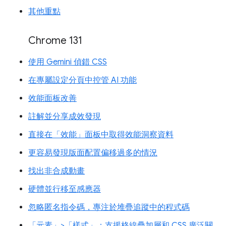
其他重點
Chrome 131
使用 Gemini 偵錯 CSS
在專屬設定分頁中控管 AI 功能
效能面板改善
註解並分享成效發現
直接在「效能」面板中取得效能洞察資料
更容易發現版面配置偏移過多的情況
找出非合成動畫
硬體並行移至感應器
忽略匿名指令碼，專注於堆疊追蹤中的程式碼
「元素」>「樣式」：支援格線疊加層和 CSS 廣泛關