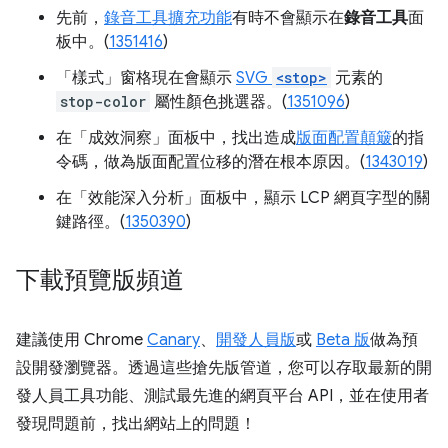
先前，
錄音工具擴充功能
有時不會顯示在
錄音工具
面
板中。(
1351416
)
「樣式」
窗格現在會顯示
SVG
<stop>
元素的
stop-color
屬性顏色挑選器。(
1351096
)
在「成效洞察」
面板中，找出造成
版面配置顛簸
的指
令碼，做為版面配置位移的潛在根本原因。(
1343019
)
在「效能深入分析」
面板中，顯示 LCP 網頁字型的關
鍵路徑。(
1350390
)
下載預覽版頻道
建議使用 Chrome
Canary
、
開發人員版
或
Beta 版
做為預
設開發瀏覽器。透過這些搶先版管道，您可以存取最新的開
發人員工具功能、測試最先進的網頁平台 API，並在使用者
發現問題前，找出網站上的問題！