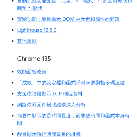
自動完成功能支援「元素」>「樣式」中的圓角形狀和
圓角 *-形狀
實驗功能：醒目顯示 DOM 中元素和屬性的問題
Lighthouse 12.5.0
其他重點
Chrome 135
效能面板改善
「成效」中的設定檔和函式呼叫來源與指令碼連結
支援依階段顯示 LCP 欄位資料
網路依附元件樹狀結構深入分析
摘要中顯示的是時間長度，而非總時間和函式本身時
間
醒目顯示執行時間最長的堆疊