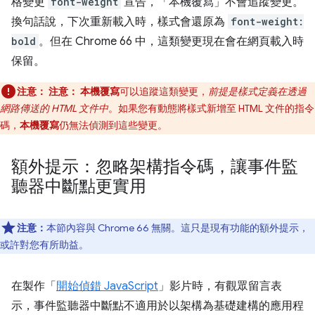
格變更
font-weight
宣告，「本機覆寫」
不會追蹤變更。
換句話說，下次重新載入時，樣式會還原為
font-weight:
bold
。但在 Chrome 66 中，這類變更現在會在網頁載入時
保留。
注意：
注意：
本機覆寫
可以追蹤這類變更，
前提是樣式定義在透過
網路傳送的 HTML 文件中
。如果您有動態將樣式新增至 HTML 文件的指令
碼，
本機覆寫
仍無法偵測到這些變更。
額外提示：忽略架構指令碼，讓事件監
聽器中斷點更實用
注意：
本節內容與 Chrome 66 無關。這只是現有功能的額外提示，
或許對您有所助益。
在製作「
開始偵錯 JavaScript
」影片時，有觀眾留言表
示，事件監聽器中斷點不適用於以架構為基礎建構的應用程