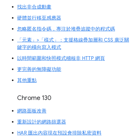
找出非合成動畫
硬體並行移至感應器
忽略匿名指令碼，專注於堆疊追蹤中的程式碼
「元素」>「樣式」：支援格線疊加層和 CSS 廣泛關
鍵字的橫向寫入模式
以時間範圍和快照模式稽核非 HTTP 網頁
更完善的無障礙功能
其他重點
Chrome 130
網路面板改善
重新設計的網路篩選器
HAR 匯出內容現在預設會排除私密資料