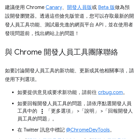
建議使用 Chrome
Canary
、
開發人員版
或
Beta 版
做為預
設開發瀏覽器。透過這些搶先版管道，您可以存取最新的開
發人員工具功能、測試最先進的網頁平台 API，並在使用者
發現問題前，找出網站上的問題！
與 Chrome 開發人員工具團隊聯絡
如要討論開發人員工具的新功能、更新或其他相關事項，請
使用下列選項。
如要提供意見或要求新功能，請前往
crbug.com
。
如要回報開發人員工具的問題，請依序點選開發人員
more_vert
工具中的
「更多選項」
>「說明」
>「回報開發人
員工具的問題」
。
在 Twitter 訊息中標記
@ChromeDevTools
。