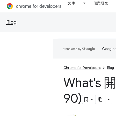
文件
個案研究
Blog
Goog
Chrome for Developers
Blog
What's
90)