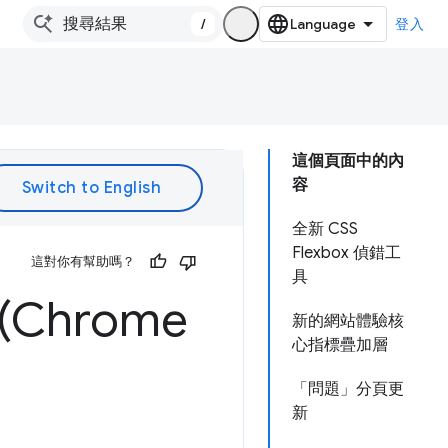
/
登入
這個頁面中的內
容
全新 CSS
Flexbox 偵錯工
這對你有幫助嗎？
具
Chrome
新的網站體驗核
心指標疊加層
「問題」分頁更
新