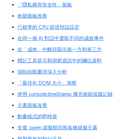
「隱私權與安全性」面板
效能面板改善
已校準的 CPU 節流預設設定
在同一個 AI 對話中選取不同的成效事件
在「成效」中醒目顯示第一方和第三方
標記工具提示和洞察資訊中的欄位資料
強制自動重排深入分析
「最佳化 DOM 大小」洞察
使用 console.timeStamp 擴充效能追蹤記錄
元素面板改善
動畫樣式的即時值
支援 :open 虛擬類別和各種虛擬元素
複製所有控制台訊息