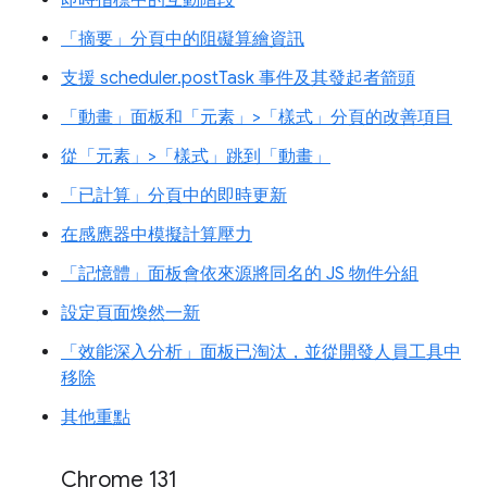
「摘要」分頁中的阻礙算繪資訊
支援 scheduler.postTask 事件及其發起者箭頭
「動畫」面板和「元素」>「樣式」分頁的改善項目
從「元素」>「樣式」跳到「動畫」
「已計算」分頁中的即時更新
在感應器中模擬計算壓力
「記憶體」面板會依來源將同名的 JS 物件分組
設定頁面煥然一新
「效能深入分析」面板已淘汰，並從開發人員工具中
移除
其他重點
Chrome 131