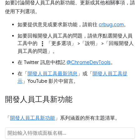
如要討論開發人員工具的新功能、更新或其他相關事項，請
使用下列選項。
如要提供意見或要求新功能，請前往
crbug.com
。
如要回報開發人員工具的問題，請依序點選開發人員
more_vert
工具中的
「更多選項」
>「說明」
>「回報開發人
員工具的問題」
。
在 Twitter 訊息中標記
@ChromeDevTools
。
在「
開發人員工具最新消息
」或「
開發人員工具提
示
」YouTube 影片中留言。
開發人員工具新功能
「
開發人員工具新功能
」系列涵蓋的所有主題清單。