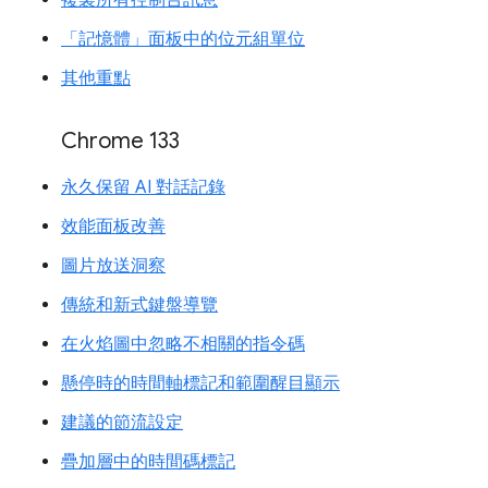
「記憶體」面板中的位元組單位
其他重點
Chrome 133
永久保留 AI 對話記錄
效能面板改善
圖片放送洞察
傳統和新式鍵盤導覽
在火焰圖中忽略不相關的指令碼
懸停時的時間軸標記和範圍醒目顯示
建議的節流設定
疊加層中的時間碼標記