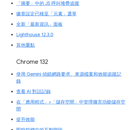
「摘要」中的 JS 呼叫堆疊追蹤
徽章設定已移至「元素」選單
全新「最新資訊」面板
Lighthouse 12.3.0
其他重點
Chrome 132
使用 Gemini 偵錯網路要求、來源檔案和效能追蹤記
錄
查看 AI 對話記錄
在「應用程式」>「儲存空間」中管理擴充功能儲存空
間
提升效能
即時指標中的互動階段