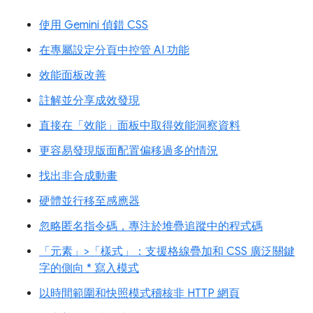
使用 Gemini 偵錯 CSS
在專屬設定分頁中控管 AI 功能
效能面板改善
註解並分享成效發現
直接在「效能」面板中取得效能洞察資料
更容易發現版面配置偏移過多的情況
找出非合成動畫
硬體並行移至感應器
忽略匿名指令碼，專注於堆疊追蹤中的程式碼
「元素」>「樣式」：支援格線疊加和 CSS 廣泛關鍵
字的側向 * 寫入模式
以時間範圍和快照模式稽核非 HTTP 網頁