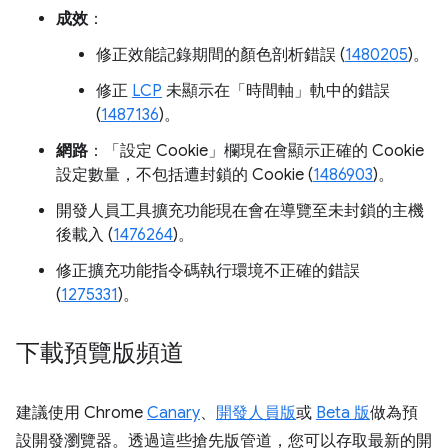
成效
：
修正效能記錄期間的顏色剖析錯誤 (
1480205
)。
修正
LCP
未顯示在「時間軸」
軌中的錯誤
(
1487136
)。
網路
：「設定 Cookie」
欄現在會顯示正確的 Cookie
設定數量，不包括遭封鎖的 Cookie (
1486903
)。
開發人員工具擴充功能現在會在導覽至未封鎖的主機
後載入 (
1476264
)。
修正擴充功能指令碼執行環境不正確的錯誤
(
1275331
)。
下載預覽版頻道
建議使用 Chrome
Canary
、
開發人員版
或
Beta 版
做為預
設開發瀏覽器。透過這些搶先版管道，您可以存取最新的開