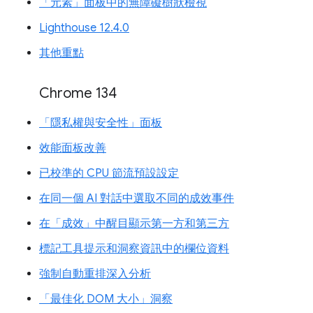
「元素」面板中的無障礙樹狀檢視
Lighthouse 12.4.0
其他重點
Chrome 134
「隱私權與安全性」面板
效能面板改善
已校準的 CPU 節流預設設定
在同一個 AI 對話中選取不同的成效事件
在「成效」中醒目顯示第一方和第三方
標記工具提示和洞察資訊中的欄位資料
強制自動重排深入分析
「最佳化 DOM 大小」洞察