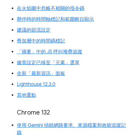
在火焰圖中忽略不相關的指令碼
懸停時的時間軸標記和範圍醒目顯示
建議的節流設定
疊加層中的時間碼標記
「摘要」中的 JS 呼叫堆疊追蹤
徽章設定已移至「元素」選單
全新「最新資訊」面板
Lighthouse 12.3.0
其他重點
Chrome 132
使用 Gemini 偵錯網路要求、來源檔案和效能追蹤記
錄