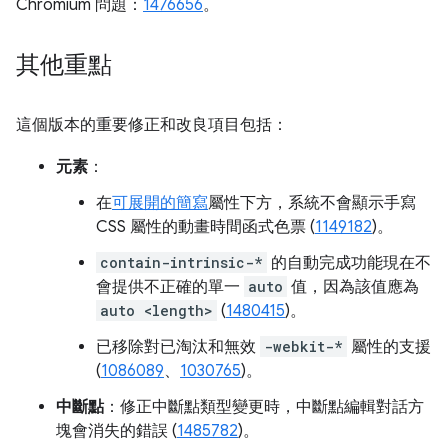
Chromium 問題：
1476656
。
其他重點
這個版本的重要修正和改良項目包括：
元素
：
在
可展開的簡寫
屬性下方，系統不會顯示手寫
CSS 屬性的動畫時間函式色票 (
1149182
)。
contain-intrinsic-*
的自動完成功能現在不
會提供不正確的單一
auto
值，因為該值應為
auto <length>
(
1480415
)。
已移除對已淘汰和無效
-webkit-*
屬性的支援
(
1086089
、
1030765
)。
中斷點
：修正中斷點類型變更時，中斷點編輯對話方
塊會消失的錯誤 (
1485782
)。