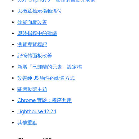
text-emphasis-* 屬性的自動完成值
以徽章標示捲動溢位
效能面板改善
即時指標中的建議
瀏覽導覽標記
記憶體面板改善
新增「已卸離的元素」設定檔
改善純 JS 物件的命名方式
關閉動態主題
Chrome 實驗：程序共用
Lighthouse 12.2.1
其他重點