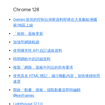
Chrome 128
Gemini 提供的控制台洞察資料即將在大多數歐洲國
家/地區上線
「效能」面板更新
加強型網路軌跡
使用擴充性 API 自訂成效資料
時間碼軌中的詳細資料
複製「網路」面板中列出的所有要求
使用具名 HTML 標記，減少雜亂內容，加快堆積快照
速度
開啟「動畫」面板，擷取動畫並即時編輯
@keyframes
Lighthouse 12.1.0