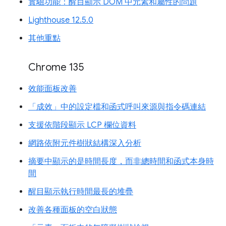
實驗功能：醒目顯示 DOM 中元素和屬性的問題
Lighthouse 12.5.0
其他重點
Chrome 135
效能面板改善
「成效」中的設定檔和函式呼叫來源與指令碼連結
支援依階段顯示 LCP 欄位資料
網路依附元件樹狀結構深入分析
摘要中顯示的是時間長度，而非總時間和函式本身時
間
醒目顯示執行時間最長的堆疊
改善各種面板的空白狀態