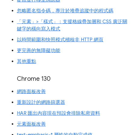
硬體並行移至感應器
忽略匿名指令碼，專注於堆疊追蹤中的程式碼
「元素」>「樣式」：支援格線疊加層和 CSS 廣泛關
鍵字的橫向寫入模式
以時間範圍和快照模式稽核非 HTTP 網頁
更完善的無障礙功能
其他重點
Chrome 130
網路面板改善
重新設計的網路篩選器
HAR 匯出內容現在預設會排除私密資料
元素面板改善