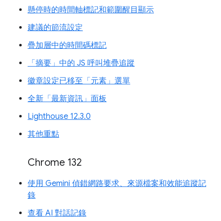
懸停時的時間軸標記和範圍醒目顯示
建議的節流設定
疊加層中的時間碼標記
「摘要」中的 JS 呼叫堆疊追蹤
徽章設定已移至「元素」選單
全新「最新資訊」面板
Lighthouse 12.3.0
其他重點
Chrome 132
使用 Gemini 偵錯網路要求、來源檔案和效能追蹤記
錄
查看 AI 對話記錄