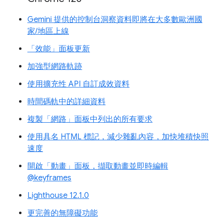
Gemini 提供的控制台洞察資料即將在大多數歐洲國
家/地區上線
「效能」面板更新
加強型網路軌跡
使用擴充性 API 自訂成效資料
時間碼軌中的詳細資料
複製「網路」面板中列出的所有要求
使用具名 HTML 標記，減少雜亂內容，加快堆積快照
速度
開啟「動畫」面板，擷取動畫並即時編輯
@keyframes
Lighthouse 12.1.0
更完善的無障礙功能