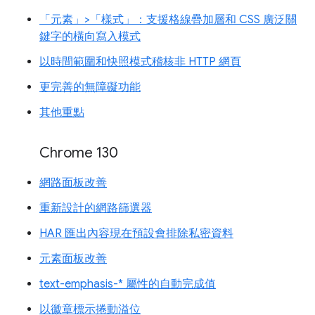
「元素」>「樣式」：支援格線疊加層和 CSS 廣泛關
鍵字的橫向寫入模式
以時間範圍和快照模式稽核非 HTTP 網頁
更完善的無障礙功能
其他重點
Chrome 130
網路面板改善
重新設計的網路篩選器
HAR 匯出內容現在預設會排除私密資料
元素面板改善
text-emphasis-* 屬性的自動完成值
以徽章標示捲動溢位