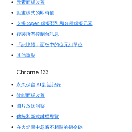
元素面板改善
動畫樣式的即時值
支援 :open 虛擬類別和各種虛擬元素
複製所有控制台訊息
「記憶體」面板中的位元組單位
其他重點
Chrome 133
永久保留 AI 對話記錄
效能面板改善
圖片放送洞察
傳統和新式鍵盤導覽
在火焰圖中忽略不相關的指令碼