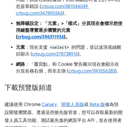
息簽章錯誤 (
crbug.com/381044049
、
crbug.com/347890366
)。
無障礙設定
：「元素」>「樣式」分頁現在會標示您使
用鍵盤導覽逐步瀏覽的元素
(
crbug.com/396311936
)。
元素
：現在支援
<select>
的問題，並以波浪底線醒
目顯示 (
crbug.com/378738916
)。
網路
：「覆寫點」和 Cookie 警告圖示現在會顯示在
分頁名稱右側，而非左側 (
crbug.com/390556283
)。
下載預覽版頻道
建議使用 Chrome
Canary
、
開發人員版
或
Beta 版
做為預
設開發瀏覽器。透過這些搶先版管道，您可以存取最新的開
發人員工具功能、測試最先進的網頁平台 API，並在使用者