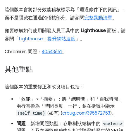
這個版本會將部分效能稽核標示為「通過條件下的資訊」，
而不是隱藏在通過的稽核部分。請參閱
完整異動清單
。
如要瞭解如何使用開發人員工具中的
Lighthouse
面板，請
參閱「
Lighthouse：提升網站速度
」。
Chromium 問題：
40543651
。
其他重點
這個版本的重要修正和改良項目包括：
「效能」
>「摘要」
：將「總時間」
和「自我時間」
兩行替換為「時間長度」
一行，並在括號中顯示
(self time)
(如有) (
crbug.com/395572753
)。
問題
：新增問題類型：存取樹狀結構中的
<select>
問題，以及在網路服務中剖析或驗證時發生的 SRI 訊