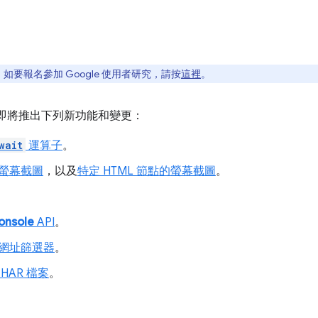
要報名參加 Google 使用者研究，請按
這裡
。
工具即將推出下列新功能和變更：
wait
運算子
。
螢幕截圖
，以及
特定 HTML 節點的螢幕截圖
。
onsole
API
。
網址篩選器
。
HAR 檔案
。