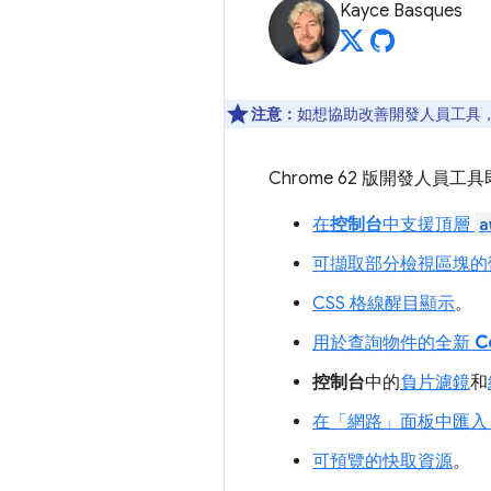
Kayce Basques
注意：
如想協助改善開發人員工具，如
Chrome 62 版開發人員
在
控制台
中支援頂層
a
可擷取部分檢視區塊的
CSS 格線醒目顯示
。
用於查詢物件的全新
C
控制台
中的
負片濾鏡
和
在「網路」
面板中匯入 
可預覽的快取資源
。