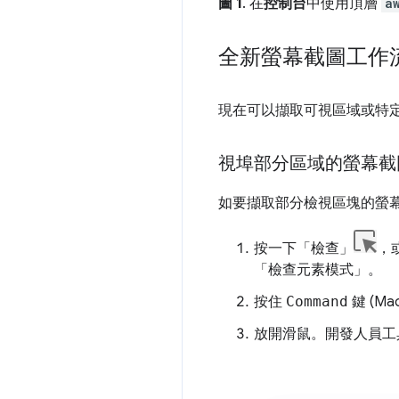
圖 1
. 在
控制台
中使用頂層
a
全新螢幕截圖工作
現在可以擷取可視區域或特定 
視埠部分區域的螢幕截
如要擷取部分檢視區塊的螢
按一下「檢查」
，
「檢查元素模式」。
按住
Command
鍵 (Ma
放開滑鼠。開發人員工