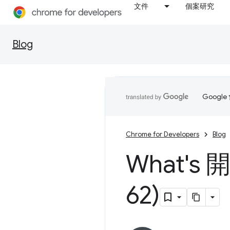
文件
個案研究
Blog
Goog
Chrome for Developers
Blog
What's
62)