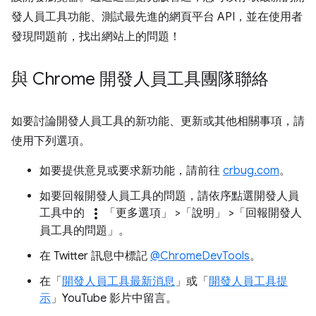
發人員工具功能、測試最先進的網頁平台 API，並在使用者
發現問題前，找出網站上的問題！
與 Chrome 開發人員工具團隊聯絡
如要討論開發人員工具的新功能、更新或其他相關事項，請
使用下列選項。
如要提供意見或要求新功能，請前往
crbug.com
。
如要回報開發人員工具的問題，請依序點選開發人員
more_vert
工具中的
「更多選項」
>「說明」
>「回報開發人
員工具的問題」
。
在 Twitter 訊息中標記
@ChromeDevTools
。
在「
開發人員工具最新消息
」或「
開發人員工具提
示
」YouTube 影片中留言。