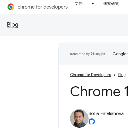
文件
個案研究
Blog
Goog
Chrome for Developers
Blog
Chrome 
Sofia Emelianova