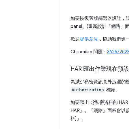
如要恢復舊版篩選器設計，
panel」(重新設計「網路」
歡迎
提供意見
，協助我們進
Chromium 問題：
36267252
HAR 匯出作業現在預
為減少私密資訊意外洩漏的機
Authorization
標頭。
如要匯出
含
私密資料的 HA
HAR」
。「網路」
面板會以
料)」
。