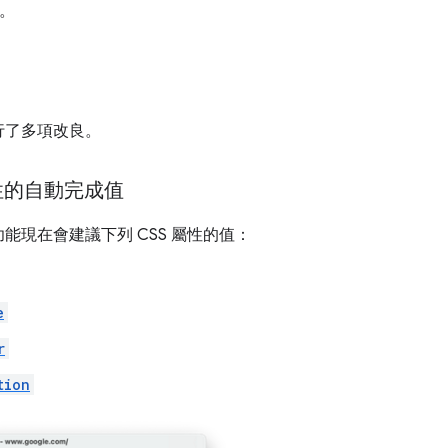
。
行了多項改良。
性的自動完成值
能現在會建議下列 CSS 屬性的值：
e
r
tion