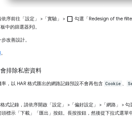
check_box_outline_blank
請依序前往「設定」
>「實驗」
>
勾選「Redesign of the filter
面板中的篩選器列)。
一步改善設計。
8
。
設會排除私密資料
率，以 HAR 格式匯出的網路記錄預設不會再包含
Cookie
、
S
R 格式記錄，請依序開啟「設定」
>「偏好設定」
>「網路」
> 
箭頭標示「下載」
「匯出」
按鈕。長按按鈕，然後從下拉式選單中選