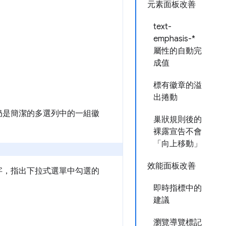
元素面板改善
text-
emphasis-*
屬性的自動完
成值
標有徽章的溢
出捲動
仍是簡潔的多選列中的一組徽
巢狀規則後的
裸露宣告不會
「向上移動」
效能面板改善
字，指出下拉式選單中勾選的
即時指標中的
建議
瀏覽導覽標記