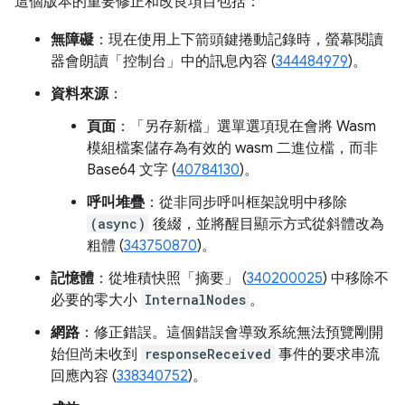
這個版本的重要修正和改良項目包括：
無障礙
：現在使用上下箭頭鍵捲動記錄時，螢幕閱讀
器會朗讀「控制台」
中的訊息內容 (
344484979
)。
資料來源
：
頁面
：「另存新檔」
選單選項現在會將 Wasm
模組檔案儲存為有效的 wasm 二進位檔，而非
Base64 文字 (
40784130
)。
呼叫堆疊
：從非同步呼叫框架說明中移除
(async)
後綴，並將醒目顯示方式從斜體改為
粗體 (
343750870
)。
記憶體
：從堆積快照「摘要」
(
340200025
) 中移除不
必要的零大小
InternalNodes
。
網路
：修正錯誤。這個錯誤會導致系統無法預覽剛開
始但尚未收到
responseReceived
事件的要求串流
回應內容 (
338340752
)。