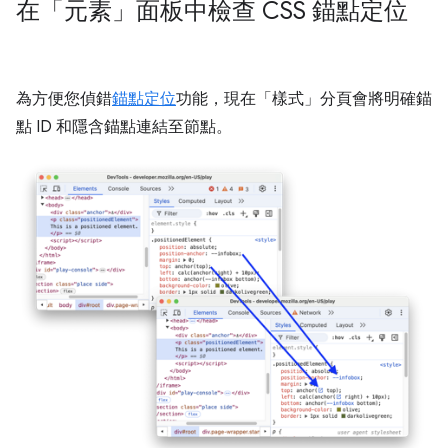
在「元素」面板中檢查 CSS 錨點定位
為方便您偵錯
錨點定位
功能，現在「樣式」
分頁會將明確錨
點 ID 和隱含錨點連結至節點。