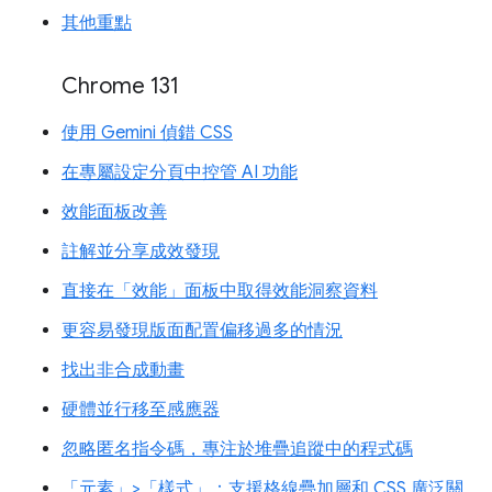
其他重點
Chrome 131
使用 Gemini 偵錯 CSS
在專屬設定分頁中控管 AI 功能
效能面板改善
註解並分享成效發現
直接在「效能」面板中取得效能洞察資料
更容易發現版面配置偏移過多的情況
找出非合成動畫
硬體並行移至感應器
忽略匿名指令碼，專注於堆疊追蹤中的程式碼
「元素」>「樣式」：支援格線疊加層和 CSS 廣泛關