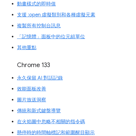
動畫樣式的即時值
支援 :open 虛擬類別和各種虛擬元素
複製所有控制台訊息
「記憶體」面板中的位元組單位
其他重點
Chrome 133
永久保留 AI 對話記錄
效能面板改善
圖片放送洞察
傳統和新式鍵盤導覽
在火焰圖中忽略不相關的指令碼
懸停時的時間軸標記和範圍醒目顯示