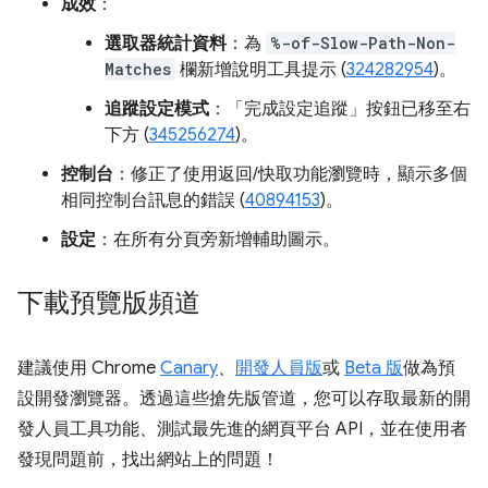
成效
：
選取器統計資料
：為
%-of-Slow-Path-Non-
Matches
欄新增說明工具提示 (
324282954
)。
追蹤設定模式
：「完成設定追蹤」
按鈕已移至右
下方 (
345256274
)。
控制台
：修正了使用返回/快取功能瀏覽時，顯示多個
相同控制台訊息的錯誤 (
40894153
)。
設定
：在所有分頁旁新增輔助圖示。
下載預覽版頻道
建議使用 Chrome
Canary
、
開發人員版
或
Beta 版
做為預
設開發瀏覽器。透過這些搶先版管道，您可以存取最新的開
發人員工具功能、測試最先進的網頁平台 API，並在使用者
發現問題前，找出網站上的問題！