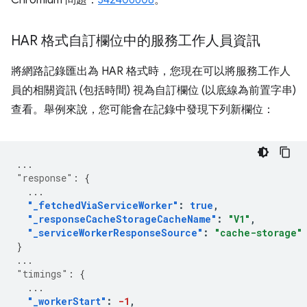
Chromium 問題：
342406608
。
HAR 格式自訂欄位中的服務工作人員資訊
將網路記錄匯出為 HAR 格式時，您現在可以將服務工作人
員的相關資訊 (包括時間) 視為自訂欄位 (以底線為前置字串)
查看。舉例來說，您可能會在記錄中發現下列新欄位：
...
"response"
:
{
...
"_fetchedViaServiceWorker"
:
true
,
"_responseCacheStorageCacheName"
:
"V1"
,
"_serviceWorkerResponseSource"
:
"cache-storage"
}
...
"timings"
:
{
...
"_workerStart"
:
-1
,