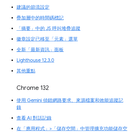
建議的節流設定
疊加層中的時間碼標記
「摘要」中的 JS 呼叫堆疊追蹤
徽章設定已移至「元素」選單
全新「最新資訊」面板
Lighthouse 12.3.0
其他重點
Chrome 132
使用 Gemini 偵錯網路要求、來源檔案和效能追蹤記
錄
查看 AI 對話記錄
在「應用程式」>「儲存空間」中管理擴充功能儲存空