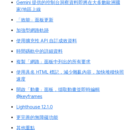
Gemini 提供的控制台洞察資料即將在大多數歐洲國
家/地區上線
「效能」面板更新
加強型網路軌跡
使用擴充性 API 自訂成效資料
時間碼軌中的詳細資料
複製「網路」面板中列出的所有要求
使用具名 HTML 標記，減少雜亂內容，加快堆積快照
速度
開啟「動畫」面板，擷取動畫並即時編輯
@keyframes
Lighthouse 12.1.0
更完善的無障礙功能
其他重點