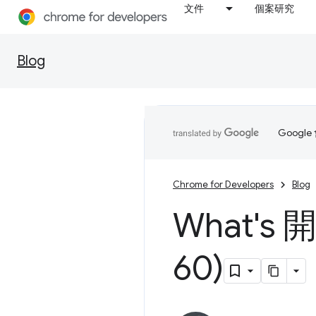
文件
個案研究
Blog
Goog
Chrome for Developers
Blog
What's
60)