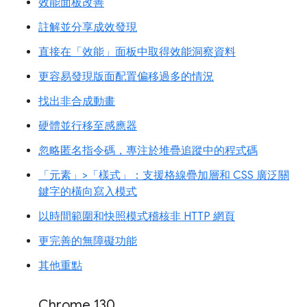
效能面板改善
註解並分享成效發現
直接在「效能」面板中取得效能洞察資料
更容易發現版面配置偏移過多的情況
找出非合成動畫
硬體並行移至感應器
忽略匿名指令碼，專注於堆疊追蹤中的程式碼
「元素」>「樣式」：支援格線疊加層和 CSS 廣泛關
鍵字的橫向寫入模式
以時間範圍和快照模式稽核非 HTTP 網頁
更完善的無障礙功能
其他重點
Chrome 130