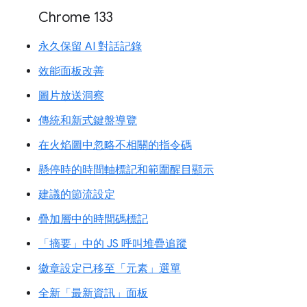
Chrome 133
永久保留 AI 對話記錄
效能面板改善
圖片放送洞察
傳統和新式鍵盤導覽
在火焰圖中忽略不相關的指令碼
懸停時的時間軸標記和範圍醒目顯示
建議的節流設定
疊加層中的時間碼標記
「摘要」中的 JS 呼叫堆疊追蹤
徽章設定已移至「元素」選單
全新「最新資訊」面板