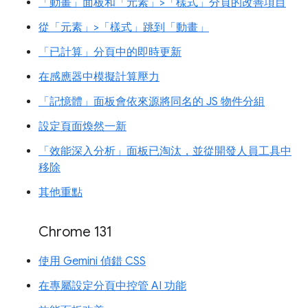
「動畫」面板和「元素」>「樣式」分頁的改善項目
從「元素」>「樣式」跳到「動畫」
「已計算」分頁中的即時更新
在感應器中模擬計算壓力
「記憶體」面板會依來源將同名的 JS 物件分組
設定頁面煥然一新
「效能深入分析」面板已淘汰，並從開發人員工具中
移除
其他重點
Chrome 131
使用 Gemini 偵錯 CSS
在專屬設定分頁中控管 AI 功能