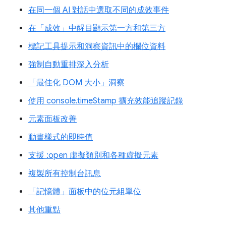
在同一個 AI 對話中選取不同的成效事件
在「成效」中醒目顯示第一方和第三方
標記工具提示和洞察資訊中的欄位資料
強制自動重排深入分析
「最佳化 DOM 大小」洞察
使用 console.timeStamp 擴充效能追蹤記錄
元素面板改善
動畫樣式的即時值
支援 :open 虛擬類別和各種虛擬元素
複製所有控制台訊息
「記憶體」面板中的位元組單位
其他重點