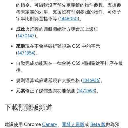
的指令、可編輯沒有預先定義鍵的物件參數、支援參
考未定義的列舉、支援沒有型別參照的物件、可依子
字串比對篩選指令等 (
1448050
)。
成效
火焰圖的圓餅圖總計方塊會加上邊框
(
1470147
)。
來源
現在不會將破折號視為 CSS 中的字元
(
1471354
)。
自動完成功能現在一律會將 CSS 相關關鍵字排序在最
後。
規則運算式篩選器現在支援空格 (
1346936
)。
元素
修正了媒體查詢功能偵測 (
1472693
)。
下載預覽版頻道
建議使用 Chrome
Canary
、
開發人員版
或
Beta 版
做為預