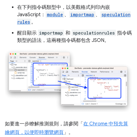
在下列指令碼類型中，以美觀格式列印內嵌
JavaScript：
module
、
importmap
、
speculation
rules
。
醒目顯示
importmap
和
speculationrules
指令碼
類型的語法，這兩種指令碼都包含 JSON。
如要進一步瞭解推測規則，請參閱「
在 Chrome 中預先算
繪網頁，以便即時瀏覽網頁
」。