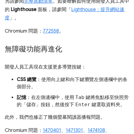
另請參閱
完整異動清單
。如要瞭解如何使用開發人員工具中
的
Lighthouse
面板，請參閱「
Lighthouse：提升網站速
度
」。
Chromium 問題：
772558
。
無障礙功能再進化
開發人員工具現在支援更多導覽按鍵：
CSS 總覽
：使用向上鍵和向下鍵瀏覽左側邊欄中的各
個部分。
記憶
：在左側邊欄中，使用
Tab
鍵將焦點移至快照旁
的「儲存」
按鈕，然後按下
Enter
鍵選取資料夾。
此外，我們也修正了幾個螢幕閱讀器播報問題。
Chromium 問題：
1470401
、
1471301
、
1474108
、