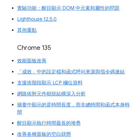
實驗功能：醒目顯示 DOM 中元素和屬性的問題
Lighthouse 12.5.0
其他重點
Chrome 135
效能面板改善
「成效」中的設定檔和函式呼叫來源與指令碼連結
支援依階段顯示 LCP 欄位資料
網路依附元件樹狀結構深入分析
摘要中顯示的是時間長度，而非總時間和函式本身時
間
醒目顯示執行時間最長的堆疊
改善各種面板的空白狀態