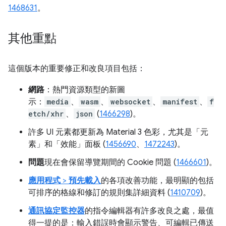
1468631
。
其他重點
這個版本的重要修正和改良項目包括：
網路
：熱門資源類型的新圖
示：
media
、
wasm
、
websocket
、
manifest
、
f
etch/xhr
、
json
(
1466298
)。
許多 UI 元素都更新為 Material 3 色彩，尤其是「元
素」
和「效能」
面板 (
1456690
、
1472243
)。
問題
現在會保留導覽期間的 Cookie 問題 (
1466601
)。
應用程式
>
預先載入
的各項改善功能，最明顯的包括
可排序的格線和修訂的規則集詳細資料 (
1410709
)。
通訊協定監控器
的指令編輯器有許多改良之處，最值
得一提的是：輸入錯誤時會顯示警告、可編輯已傳送