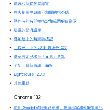
傳統和新式鍵盤導覽
在火焰圖中忽略不相關的指令碼
懸停時的時間軸標記和範圍醒目顯示
建議的節流設定
疊加層中的時間碼標記
「摘要」中的 JS 呼叫堆疊追蹤
徽章設定已移至「元素」選單
全新「最新資訊」面板
Lighthouse 12.3.0
其他重點
Chrome 132
使用 Gemini 偵錯網路要求、來源檔案和效能追蹤記