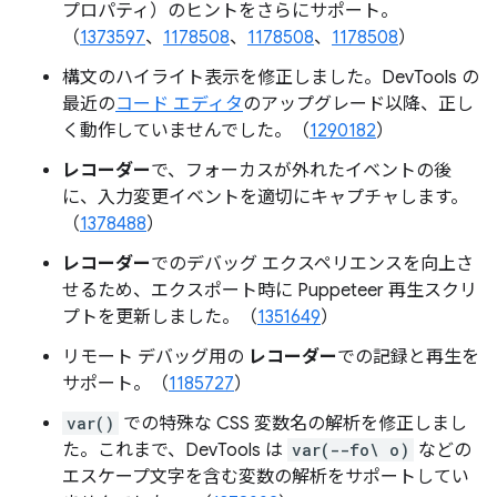
プロパティ）のヒントをさらにサポート。
（
1373597
、
1178508
、
1178508
、
1178508
）
構文のハイライト表示を修正しました。DevTools の
最近の
コード エディタ
のアップグレード以降、正し
く動作していませんでした。（
1290182
）
レコーダー
で、フォーカスが外れたイベントの後
に、入力変更イベントを適切にキャプチャします。
（
1378488
）
レコーダー
でのデバッグ エクスペリエンスを向上さ
せるため、エクスポート時に Puppeteer 再生スクリ
プトを更新しました。（
1351649
）
リモート デバッグ用の
レコーダー
での記録と再生を
サポート。（
1185727
）
var()
での特殊な CSS 変数名の解析を修正しまし
た。これまで、DevTools は
var(--fo\ o)
などの
エスケープ文字を含む変数の解析をサポートしてい