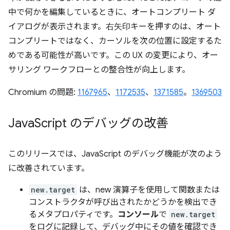
中で何かを編集しているときに、オートコンプリート ダ
イアログが表示されます。
右矢印
キーを押すのは、オート
コンプリートではなく、カーソルを次の位置に設定するた
めである可能性が高いです。この UX の変更により、オー
サリング ワークフローとの整合性が向上します。
Chromium の問題:
1167965
、
1172535
、
1371585
。
1369503
Java
Script のデバッグの改善
このリリースでは、JavaScript のデバッグ機能が次のよう
に改善されています。
new.target
は、new 演算子を使用して関数または
コンストラクタが呼び出されたかどうかを検出でき
るメタプロパティです。
コンソール
で
new.target
をログに記録して、デバッグ中にその値を確認でき