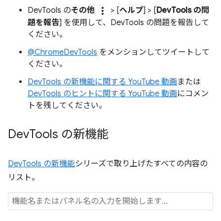
more_vert
DevTools の
その他
> [
ヘルプ
] > [
DevTools の問
題を報告
] を使用して、DevTools の問題を報告して
ください。
@ChromeDevTools
をメンションしてツイートして
ください。
DevTools の新機能に関する YouTube 動画
または
DevTools のヒントに関する YouTube 動画
にコメン
トを残してください。
Dev
Tools の新機能
DevTools の新機能
シリーズで取り上げたすべての内容の
リスト。