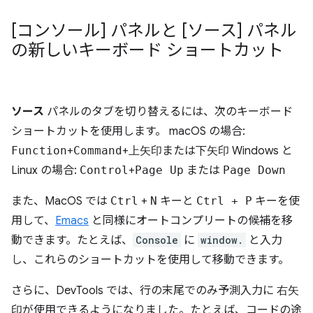
[コンソール] パネルと [ソース] パネル
の新しいキーボード ショートカット
ソース
パネルのタブを切り替えるには、次のキーボード
ショートカットを使用します。 macOS の場合:
Function
+
Command
+
上矢印
または
下矢印
Windows と
Linux の場合:
Control
+
Page Up
または
Page Down
また、MacOS では
Ctrl
+
N
キーと
Ctrl + P
キーを使
用して、
Emacs
と同様にオートコンプリートの候補を移
動できます。たとえば、
Console
に
window.
と入力
し、これらのショートカットを使用して移動できます。
さらに、DevTools では、行の末尾でのみ予測入力に
右矢
印
が使用できるようになりました。たとえば、コードの途