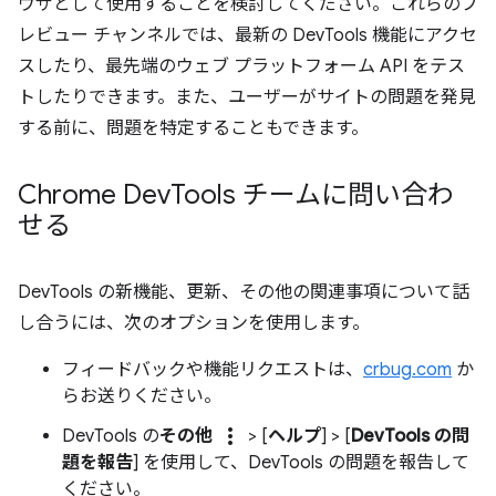
ウザとして使用することを検討してください。これらのプ
レビュー チャンネルでは、最新の DevTools 機能にアクセ
スしたり、最先端のウェブ プラットフォーム API をテス
トしたりできます。また、ユーザーがサイトの問題を発見
する前に、問題を特定することもできます。
Chrome Dev
Tools チームに問い合わ
せる
DevTools の新機能、更新、その他の関連事項について話
し合うには、次のオプションを使用します。
フィードバックや機能リクエストは、
crbug.com
か
らお送りください。
more_vert
DevTools の
その他
> [
ヘルプ
] > [
DevTools の問
題を報告
] を使用して、DevTools の問題を報告して
ください。