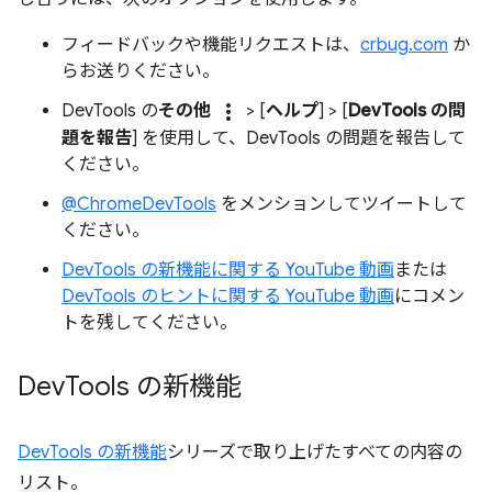
フィードバックや機能リクエストは、
crbug.com
か
らお送りください。
more_vert
DevTools の
その他
> [
ヘルプ
] > [
DevTools の問
題を報告
] を使用して、DevTools の問題を報告して
ください。
@ChromeDevTools
をメンションしてツイートして
ください。
DevTools の新機能に関する YouTube 動画
または
DevTools のヒントに関する YouTube 動画
にコメン
トを残してください。
Dev
Tools の新機能
DevTools の新機能
シリーズで取り上げたすべての内容の
リスト。