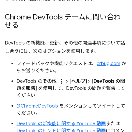
Chrome Dev
Tools チームに問い合わ
せる
DevTools の新機能、更新、その他の関連事項について話
し合うには、次のオプションを使用します。
フィードバックや機能リクエストは、
crbug.com
か
らお送りください。
more_vert
DevTools の
その他
> [
ヘルプ
] > [
DevTools の問
題を報告
] を使用して、DevTools の問題を報告して
ください。
@ChromeDevTools
をメンションしてツイートして
ください。
DevTools の新機能に関する YouTube 動画
または
DevTools のヒントに関する YouTube 動画
にコメン