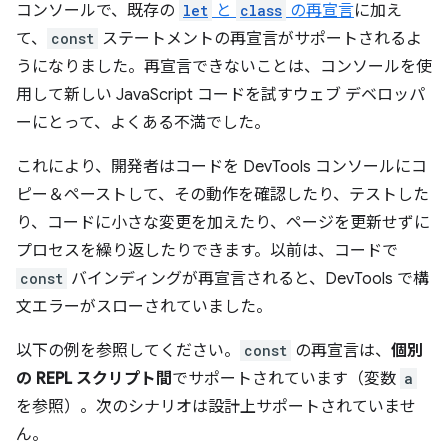
コンソールで、既存の
let
と
class
の再宣言
に加え
て、
const
ステートメントの再宣言がサポートされるよ
うになりました。再宣言できないことは、コンソールを使
用して新しい JavaScript コードを試すウェブ デベロッパ
ーにとって、よくある不満でした。
これにより、開発者はコードを DevTools コンソールにコ
ピー＆ペーストして、その動作を確認したり、テストした
り、コードに小さな変更を加えたり、ページを更新せずに
プロセスを繰り返したりできます。以前は、コードで
const
バインディングが再宣言されると、DevTools で構
文エラーがスローされていました。
以下の例を参照してください。
const
の再宣言は、
個別
の REPL スクリプト間
でサポートされています（変数
a
を参照）。次のシナリオは設計上サポートされていませ
ん。