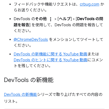
フィードバックや機能リクエストは、
crbug.com
か
らお送りください。
more_vert
DevTools の
その他
> [
ヘルプ
] > [
DevTools の問
題を報告
] を使用して、DevTools の問題を報告して
ください。
@ChromeDevTools
をメンションしてツイートして
ください。
DevTools の新機能に関する YouTube 動画
または
DevTools のヒントに関する YouTube 動画
にコメン
トを残してください。
Dev
Tools の新機能
DevTools の新機能
シリーズで取り上げたすべての内容の
リスト。