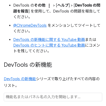
more_vert
DevTools の
その他
> [
ヘルプ
] > [
DevTools の問
題を報告
] を使用して、DevTools の問題を報告して
ください。
@ChromeDevTools
をメンションしてツイートして
ください。
DevTools の新機能に関する YouTube 動画
または
DevTools のヒントに関する YouTube 動画
にコメン
トを残してください。
Dev
Tools の新機能
DevTools の新機能
シリーズで取り上げたすべての内容の
リスト。