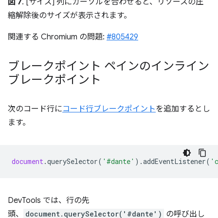
図 7
. [サイズ] 列にカーソルを合わせると、リソースの圧
縮解除後のサイズが表示されます。
関連する Chromium の問題:
#805429
ブレークポイント ペインのインライン
ブレークポイント
次のコード行に
コード行ブレークポイント
を追加するとし
ます。
document
.
querySelector
(
'#dante'
).
addEventListener
(
'
DevTools では、行の先
頭、
document.querySelector('#dante')
の呼び出し